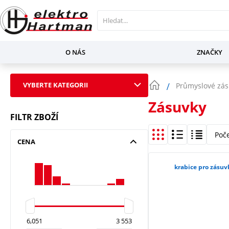
O NÁS
ZNAČKY
VYBERTE KATEGORII
Průmyslové zásu
Zásuvky
FILTR ZBOŽÍ
Poč
CENA
krabice pro zásuv