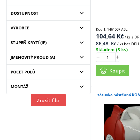
DOSTUPNOST
VÝROBCE
Kód 1: 1461007 ABL
104,64
Kč
/ ks
s D
STUPEŇ KRYTÍ (IP)
86,48
Kč
/ ks bez DPH
Skladem
(5 ks)
JMENOVITÝ PROUD
(A)
Koupit
POČET PÓLŮ
MONTÁŽ
zásuvk
Zrušit filtr