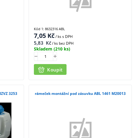
Kód 1: 8632316 ABL
7,05
Kč
/ ks
s DPH
5,83
Kč
/ ks bez DPH
Skladem
(210 ks)
Koupit
+230 IZVZ 3253
rámeček montážní pod zásuvku ABL 1461 M20013