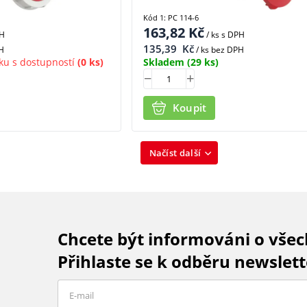
Kód 1: PC 114-6
163,82
Kč
PH
/ ks
s DPH
135,39
Kč
H
/ ks bez DPH
ku s dostupností
(0 ks)
Skladem
(29 ks)
Koupit
Načíst další
Chcete být informováni o vše
Přihlaste se k odběru newslett