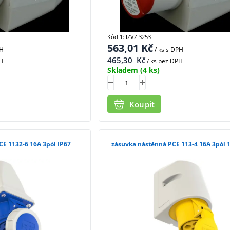
Kód 1: IZVZ 3253
563,01
Kč
PH
/ ks
s DPH
465,30
Kč
H
/ ks bez DPH
Skladem
(4 ks)
Koupit
E 1132-6 16A 3pól IP67
zásuvka nástěnná PCE 113-4 16A 3pól 