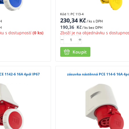
Kód 1: PC 113-4
230,34
Kč
PH
/ ks
s DPH
190,36
Kč
H
/ ks bez DPH
ku s dostupností
(0 ks)
Zboží je na objednávku s dostupnos
Koupit
E 1142-6 16A 4pól IP67
zásuvka nástěnná PCE 114-6 16A 4pó