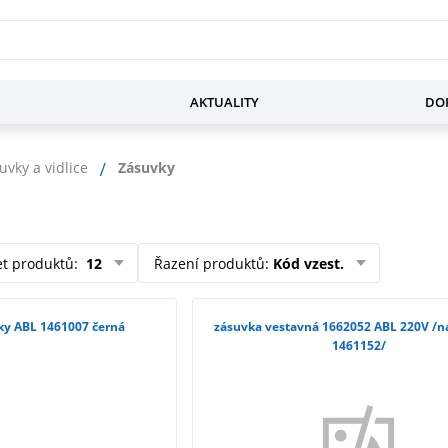
AKTUALITY
DOP
vky a vidlice
Zásuvky
et produktů
:
12
Řazení produktů
:
Kód vzest.
ky ABL 1461007 černá
zásuvka vestavná 1662052 ABL 220V /n
1461152/