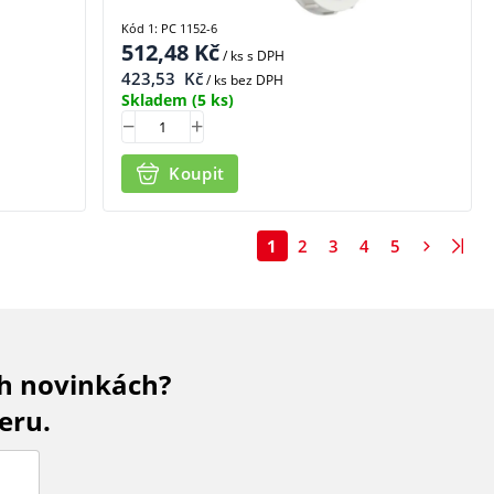
Kód 1: PC 1152-6
512,48
Kč
/ ks
s DPH
423,53
Kč
/ ks bez DPH
Skladem
(5 ks)
Koupit
1
2
3
4
5
ch novinkách?
eru.