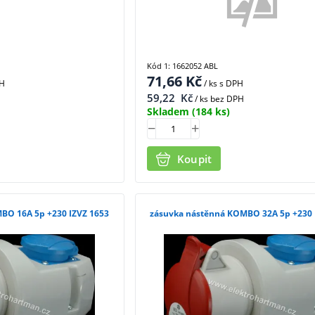
Kód 1: 1662052 ABL
71,66
Kč
PH
/ ks
s DPH
59,22
Kč
/ ks bez DPH
Skladem
(184 ks)
Koupit
a nástěnná KOMBO 16A 5p +230 IZVZ 1653
zásuvka nástěnná KOMBO 32A 5p 