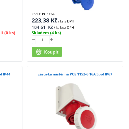
Kód 1: PC 113-6
223,38
Kč
/ ks
s DPH
184,61
Kč
/ ks bez DPH
tí
(0 ks)
Skladem
(4 ks)
Koupit
l IP44
zásuvka nástěnná PCE 1152-6 16A 5pól IP67