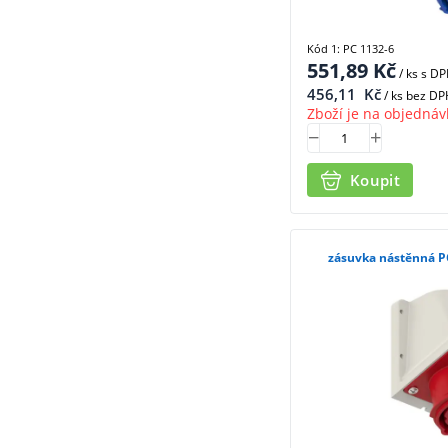
Kód 1: PC 1132-6
551,89
Kč
/ ks
s D
456,11
Kč
/ ks bez DP
Zboží je na objednáv
Koupit
zásuvka nástěnná PC