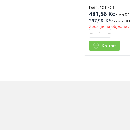
Kód 1: PC 1142-6
481,56
Kč
/ ks
s D
397,98
Kč
/ ks bez DP
Zboží je na objednáv
Koupit