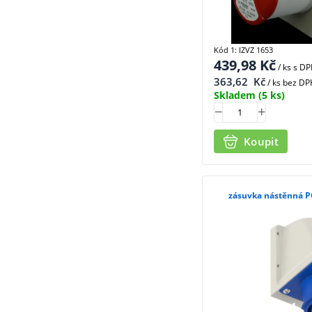
Kód 1: IZVZ 1653
439,98
Kč
/ ks
s D
363,62
Kč
/ ks bez DP
Skladem
(5 ks)
Koupit
zásuvka nástěnná PC