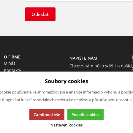
Odeslat
O FIRMĚ
NAPIŠTE NÁM
O nás
Chcete nám něco sdělit o našic
Kontakty
produktech nebo e-shopu?
Soubory cookies
Neváhejte napsat.
Chci napsat zprávu
cookie používáme ke shromažďování a analýze informací o výkonu a použív
ní fungování funkcí ze sociálních médií a ke zlepšení a přizpůsobení obsahu a
Zamítnout vše
Povolit cookies
Nastavení cookies
cí.