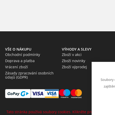
VŠE O NÁKUPU
VÝHODY A SLEVY
Obchodní podmínky
Zboží v akci
Doprava a platba
Zboží novinky
Vrácení zboží
Zboží výprodej
Zásady zpracování osobních
údajů (GDPR)
Soubory 
zajiště
Tato stránka používá soubory cookies. Klikněte pro více informa