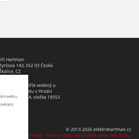
Jiří Hartman
Tyršova 143, 552 03 Česká
h
Skalice, CZ
Obchodní rejstřík vedený u
Krajského soudu v Hradci
ání webu,
Králové, oddíl A, vložka 18553
 reklam.
© 2013-2026 elektrohartman.cz
K2 e-shop - První e-shop, který uřídí celou vaši firmu.