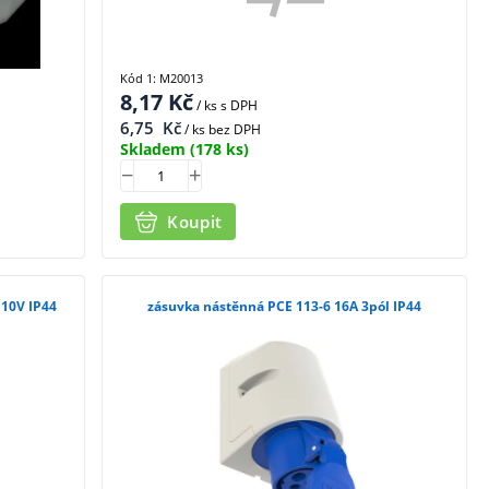
Kód 1: M20013
8,17
Kč
/ ks
s DPH
6,75
Kč
/ ks bez DPH
Skladem
(178 ks)
Koupit
110V IP44
zásuvka nástěnná PCE 113-6 16A 3pól IP44