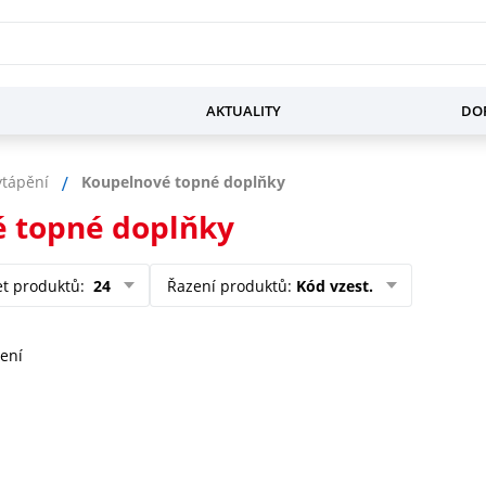
AKTUALITY
DOP
ytápění
Koupelnové topné doplňky
 topné doplňky
et produktů
:
24
Řazení produktů
:
Kód vzest.
ení