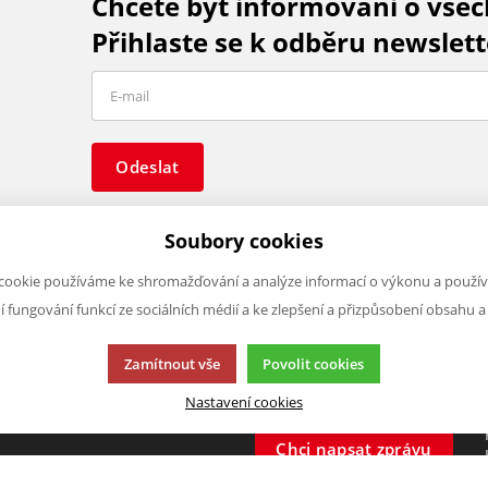
Chcete být informováni o vše
Přihlaste se k odběru newslett
Odeslat
Soubory cookies
cookie používáme ke shromažďování a analýze informací o výkonu a použív
ní fungování funkcí ze sociálních médií a ke zlepšení a přizpůsobení obsahu a
O FIRMĚ
NAPIŠTE NÁM
O nás
Chcete nám něco sdělit o našic
Zamítnout vše
Povolit cookies
Kontakty
produktech nebo e-shopu?
Nastavení cookies
Neváhejte napsat.
Chci napsat zprávu