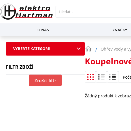
O NÁS
ZNAČKY
VYBERTE KATEGORII
Ohřev vody a v
Koupelnové
FILTR ZBOŽÍ
Poč
Zrušit filtr
Žádný produkt k zobraz