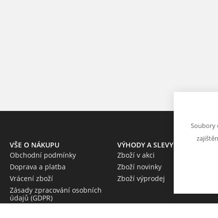
Soubory 
zajiště
VŠE O NÁKUPU
VÝHODY A SLEVY
Obchodní podmínky
Zboží v akci
Doprava a platba
Zboží novinky
Vrácení zboží
Zboží výprodej
Zásady zpracování osobních
údajů (GDPR)