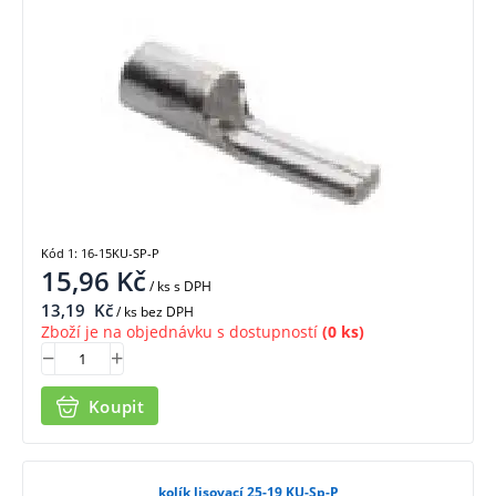
Kód 1: 16-15KU-SP-P
15,96
Kč
/ ks
s DPH
13,19
Kč
/ ks bez DPH
Zboží je na objednávku s dostupností
(0 ks)
Koupit
kolík lisovací 25-19 KU-Sp-P