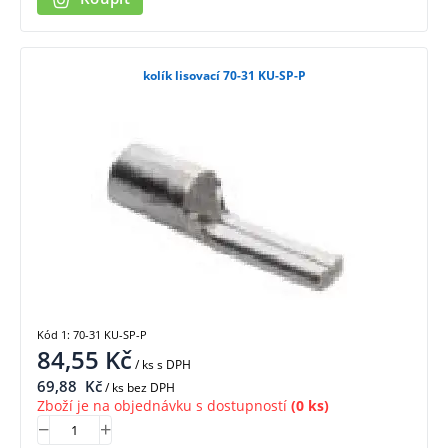
kolík lisovací 70-31 KU-SP-P
Kód 1: 70-31 KU-SP-P
84,55
Kč
/ ks
s DPH
69,88
Kč
/ ks bez DPH
Zboží je na objednávku s dostupností
(0 ks)