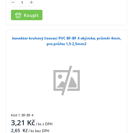
Koupit
konektor kruhový lisovací PVC BF-BF 4 objímka, průměr 4mm,
pro průřez 1,5-2,5mm2
Kód 1: BF-BF 4
3,21
Kč
/ ks
s DPH
2,65
Kč
/ ks bez DPH