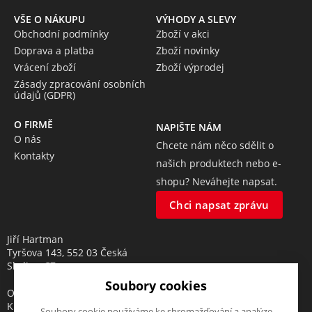
VŠE O NÁKUPU
VÝHODY A SLEVY
Obchodní podmínky
Zboží v akci
Doprava a platba
Zboží novinky
Vrácení zboží
Zboží výprodej
Zásady zpracování osobních
údajů (GDPR)
O FIRMĚ
NAPIŠTE NÁM
O nás
Chcete nám něco sdělit o
Kontakty
našich produktech nebo e-
shopu? Neváhejte napsat.
Chci napsat zprávu
Jiří Hartman
Tyršova 143, 552 03 Česká
Skalice, CZ
Soubory cookies
Obchodní rejstřík vedený u
Krajského soudu v Hradci
Soubory cookie používáme ke shromažďování a analýze