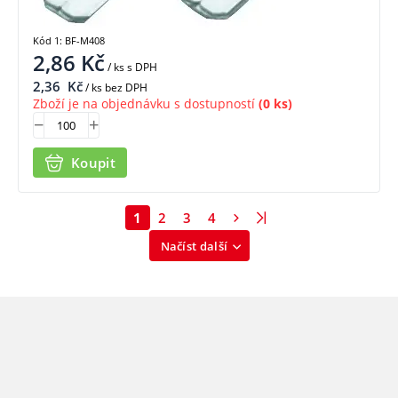
Kód 1: BF-M408
2,86
Kč
/ ks
s DPH
2,36
Kč
/ ks bez DPH
Zboží je na objednávku s dostupností
(0 ks)
Koupit
1
2
3
4
Načíst další