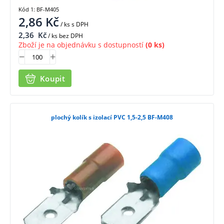
Kód 1: BF-M405
2,86
Kč
/ ks
s DPH
2,36
Kč
/ ks bez DPH
Zboží je na objednávku s dostupností
(0 ks)
Koupit
plochý kolík s izolací PVC 1,5-2,5 BF-M408