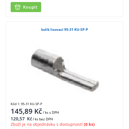
Koupit
kolík lisovací 95-31 KU-SP-P
Kód 1: 95-31 KU-SP-P
145,89
Kč
/ ks
s DPH
120,57
Kč
/ ks bez DPH
Zboží je na objednávku s dostupností
(0 ks)