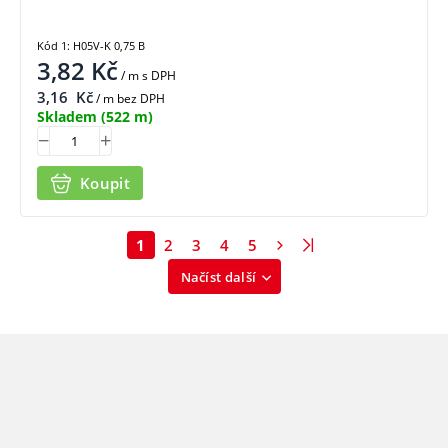
Kód 1: H05V-K 0,75 B
3,82
Kč
/ m
s DPH
3,16
Kč
/ m bez DPH
Skladem
(522 m)
Koupit
1
2
3
4
5
Načíst další