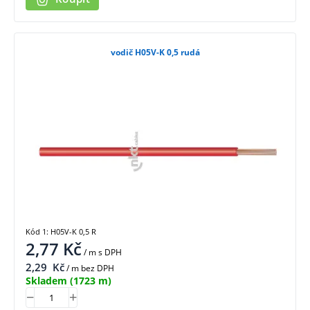
vodič H05V-K 0,5 rudá
Kód 1: H05V-K 0,5 R
2,77
Kč
/ m
s DPH
2,29
Kč
/ m bez DPH
Skladem
(1723 m)