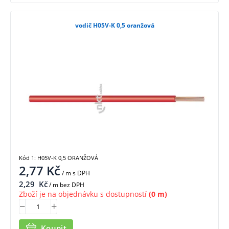
vodič H05V-K 0,5 oranžová
Kód 1: H05V-K 0,5 ORANŽOVÁ
2,77
Kč
/ m
s DPH
2,29
Kč
/ m bez DPH
Zboží je na objednávku s dostupností
(0 m)
Koupit