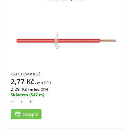
Kód 1: H05V-K 0,5 Č
2,77
Kč
/ m
s DPH
2,29
Kč
/ m bez DPH
Skladem
(547 m)
Koupit