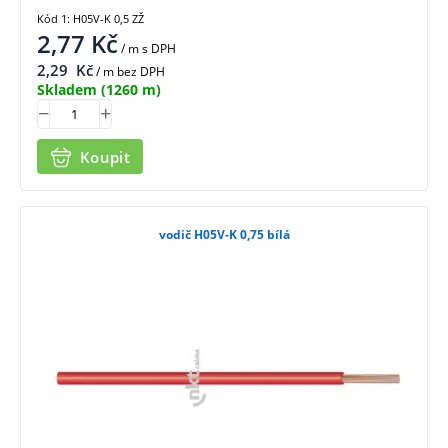
Kód 1: H05V-K 0,5 ZŽ
2,77
Kč
/ m
s DPH
2,29
Kč
/ m bez DPH
Skladem
(1260 m)
Koupit
vodič H05V-K 0,75 bílá