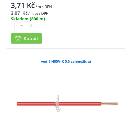
3,71
Kč
/ m
s DPH
3,07
Kč
/ m bez DPH
Skladem
(800 m)
Koupit
vodič H05V-K 0,5 zelenožlutá