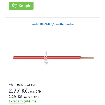
Koupit
vodič H05V-K 0,5 světle modrá
Kód 1: H05V-K 0,5 SM
2,77
Kč
/ m
s DPH
2,29
Kč
/ m bez DPH
Skladem
(442 m)