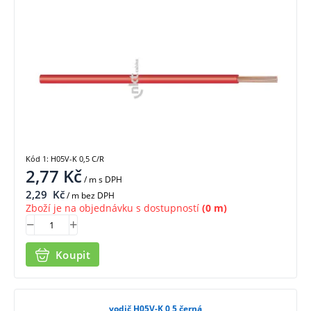
Kód 1: H05V-K 0,5 C/R
2,77
Kč
/ m
s DPH
2,29
Kč
/ m bez DPH
Zboží je na objednávku s dostupností
(0 m)
Koupit
vodič H05V-K 0,5 černá