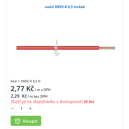
vodič H05V-K 0,5 hnědá
Kód 1: H05V-K 0,5 H
2,77
Kč
/ m
s DPH
2,29
Kč
/ m bez DPH
Zboží je na objednávku s dostupností
(0 m)
Koupit