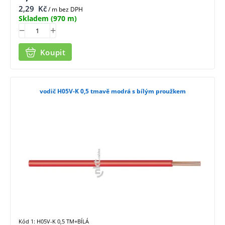
2,29
Kč
/ m bez DPH
Skladem
(970 m)
Koupit
vodič H05V-K 0,5 tmavě modrá s bílým proužkem
Kód 1: H05V-K 0,5 TM+BÍLÁ