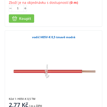
Zboží je na objednávku s dostupností
(0 m)
Koupit
vodič H05V-K 0,5 tmavě modrá
Kód 1: H05V-K 0,5 TM
2,77
Kč
/ m
s DPH