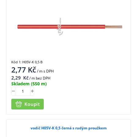
Kód 1: H05V-K 0,5 B
2,77
Kč
/ m
s DPH
2,29
Kč
/ m bez DPH
Skladem
(550 m)
Koupit
vodič H05V-K 0,5 černá s rudým proužkem