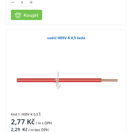
Koupit
vodič H05V-K 0,5 šedá
Kód 1: H05V-K 0,5 Š
2,77
Kč
/ m
s DPH
2,29
Kč
/ m bez DPH