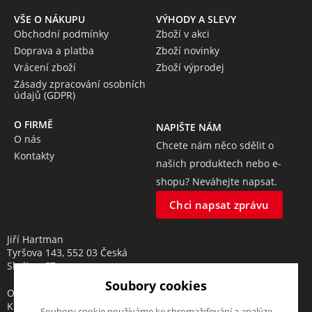
VŠE O NÁKUPU
VÝHODY A SLEVY
Obchodní podmínky
Zboží v akci
Doprava a platba
Zboží novinky
Vrácení zboží
Zboží výprodej
Zásady zpracování osobních
údajů (GDPR)
O FIRMĚ
NAPIŠTE NÁM
O nás
Chcete nám něco sdělit o
Kontakty
našich produktech nebo e-
shopu? Neváhejte napsat.
Chci napsat zprávu
Jiří Hartman
Tyršova 143, 552 03 Česká
Skalice, CZ
Soubory cookies
Obchodní rejstřík vedený u
Krajského soudu v Hradci
Soubory cookie používáme ke shromažďování a analýze