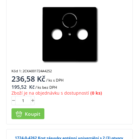
Kód 1: 2CKA001724A4252
236,58
Kč
/ ks
s DPH
195,52
Kč
/ ks bez DPH
Zboží je na objednávku s dostupností
(0 ks)
Koupit
1724-0-4262 Kryt zásuvky anténní univerzální s 2 (3) otvory,