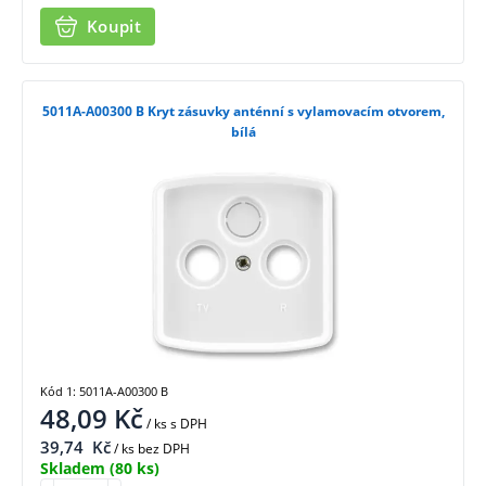
Koupit
5011A-A00300 B Kryt zásuvky anténní s vylamovacím otvorem,
bílá
Kód 1: 5011A-A00300 B
48,09
Kč
/ ks
s DPH
39,74
Kč
/ ks bez DPH
Skladem
(80 ks)