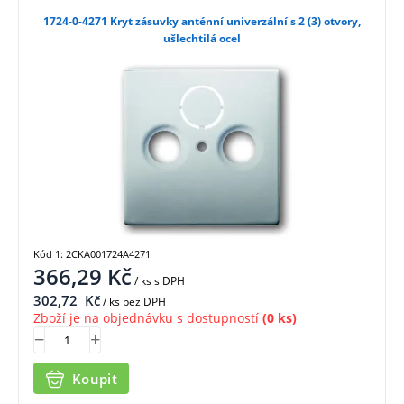
1724-0-4271 Kryt zásuvky anténní univerzální s 2 (3) otvory,
ušlechtilá ocel
Kód 1: 2CKA001724A4271
366,29
Kč
/ ks
s DPH
302,72
Kč
/ ks bez DPH
Zboží je na objednávku s dostupností
(0 ks)
Koupit