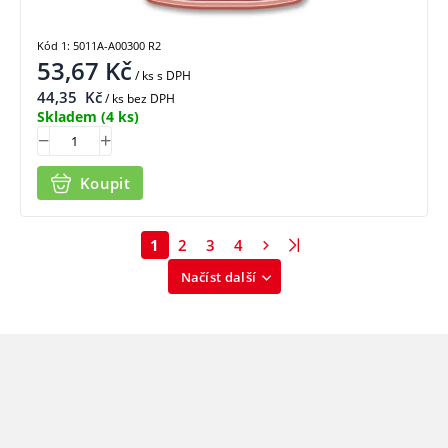
Kód 1: 5011A-A00300 R2
53,67
Kč
/ ks
s DPH
44,35
Kč
/ ks bez DPH
Skladem
(4 ks)
Koupit
1
2
3
4
Načíst další