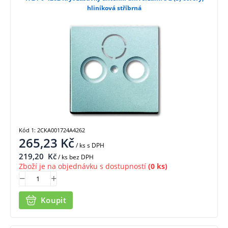
hliníková stříbrná
Kód 1: 2CKA001724A4262
265,23
Kč
/ ks
s DPH
219,20
Kč
/ ks bez DPH
Zboží je na objednávku s dostupností
(0 ks)
Koupit