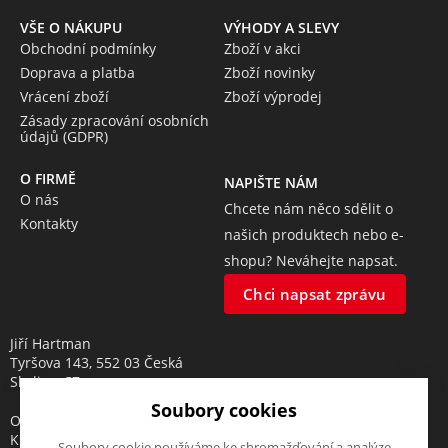
VŠE O NÁKUPU
VÝHODY A SLEVY
Obchodní podmínky
Zboží v akci
Doprava a platba
Zboží novinky
Vrácení zboží
Zboží výprodej
Zásady zpracování osobních
údajů (GDPR)
O FIRMĚ
NAPIŠTE NÁM
O nás
Chcete nám něco sdělit o
Kontakty
našich produktech nebo e-
shopu? Neváhejte napsat.
Chci napsat zprávu
Jiří Hartman
Tyršova 143, 552 03 Česká
Skalice, CZ
Soubory cookies
Obchodní rejstřík vedený u
Krajského soudu v Hradci
Soubory cookie používáme ke shromažďování a analýze