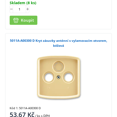
Skladem
(8 ks)
Koupit
5011A-A00300 D Kryt zásuvky anténní s vylamovacím otvorem,
béžová
Kód 1: 5011A-A00300 D
53,67
Kč
/ ks
s DPH