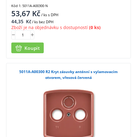
Kód 1: 5011A-A00300 N
53,67
Kč
/ ks
s DPH
44,35
Kč
/ ks bez DPH
Zboží je na objednávku s dostupností
(0 ks)
Koupit
5011A-A00300 R2 Kryt zásuvky anténní s vylamovacím
otvorem, vřesová červená