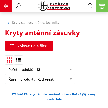
Kryty datové, sdělov. techniky
Kryty anténní zásuvky
Zobrazit dle filtru
Počet produktů
:
12
Řazení produktů
:
Kód vzest.
1724-0-2774 Kryt zásuvky anténní univerzální s 2 (3) otvory,
studio bílá