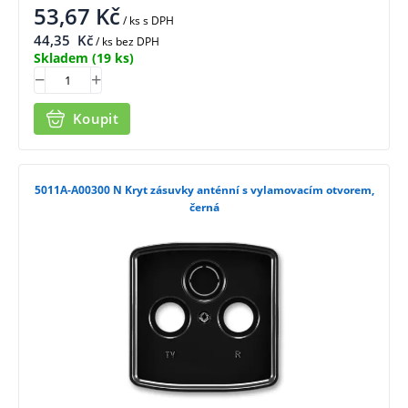
53,67
Kč
/ ks
s DPH
44,35
Kč
/ ks bez DPH
Skladem
(19 ks)
Koupit
5011A-A00300 N Kryt zásuvky anténní s vylamovacím otvorem,
černá