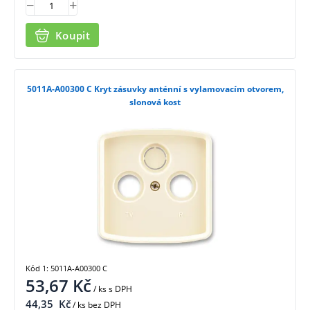
Koupit
5011A-A00300 C Kryt zásuvky anténní s vylamovacím otvorem,
slonová kost
Kód 1: 5011A-A00300 C
53,67
Kč
/ ks
s DPH
44,35
Kč
/ ks bez DPH