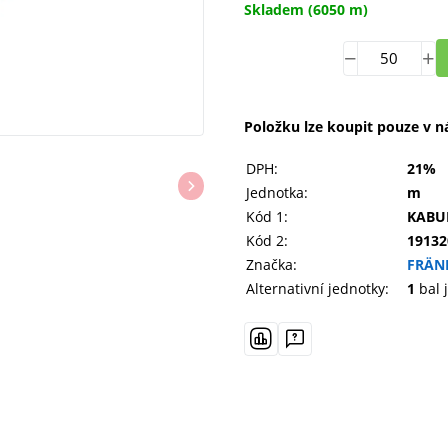
Skladem
(6050 m)
Položku lze koupit pouze v n
DPH:
21%
Jednotka:
m
Kód 1:
KABU
Kód 2:
19132
Značka:
FRÄN
Alternativní jednotky:
1
bal 