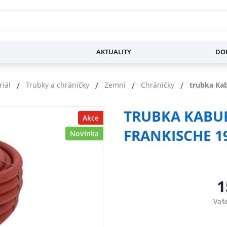
AKTUALITY
DOP
riál
Trubky a chráničky
Zemní
Chráničky
trubka Ka
TRUBKA KABUF
Akce
FRANKISCHE 1
Novinka
1
Vaš