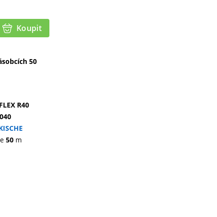
Koupit
ásobcích 50
FLEX R40
040
KISCHE
je
50
m