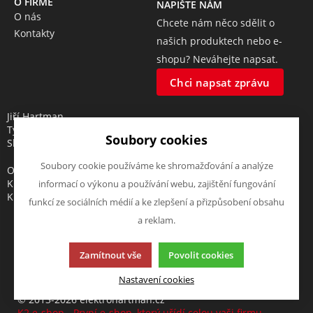
O FIRMĚ
NAPIŠTE NÁM
O nás
Chcete nám něco sdělit o
Kontakty
našich produktech nebo e-
shopu? Neváhejte napsat.
Chci napsat zprávu
Jiří Hartman
Tyršova 143, 552 03 Česká
Soubory cookies
Skalice, CZ
Soubory cookie používáme ke shromažďování a analýze
Obchodní rejstřík vedený u
Krajského soudu v Hradci
informací o výkonu a používání webu, zajištění fungování
Králové, oddíl A, vložka 18553
funkcí ze sociálních médií a ke zlepšení a přizpůsobení obsahu
a reklam.
Zamítnout vše
Povolit cookies
Tato stránka používá soubory cookies. Klikněte pro více
informací.
Nastavení cookies
© 2013-2026 elektrohartman.cz
K2 e-shop - První e-shop, který uřídí celou vaši firmu.