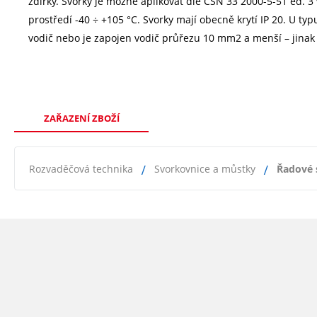
zdířky. Svorky je možné aplikovat dle ČSN 33 2000-5-51 ed. 3 
prostředí -40 ÷ +105 °C. Svorky mají obecně krytí IP 20. U typ
vodič nebo je zapojen vodič průřezu 10 mm2 a menší – jinak m
ZAŘAZENÍ ZBOŽÍ
Rozvaděčová technika
Svorkovnice a můstky
Řadové 