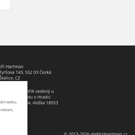
Jiří Hartman
Tyršova 143, 552 03 Česká
h
Skalice, CZ
Obchodní rejstřík vedený u
Krajského soudu v Hradci
ání webu,
Králové, oddíl A, vložka 18553
 reklam.
© 2013-2026 elektrohartman.cz