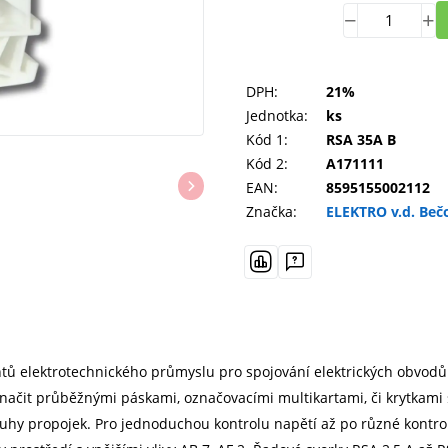
DPH:
21%
Jednotka:
ks
Kód 1:
RSA 35A B
Kód 2:
A171111
EAN:
8595155002112
Značka:
ELEKTRO v.d. Beč
tů elektrotechnického průmyslu pro spojování elektrických obvod
načit průběžnými páskami, označovacími multikartami, či krytkami 
uhy propojek. Pro jednoduchou kontrolu napětí až po různé kontroly 