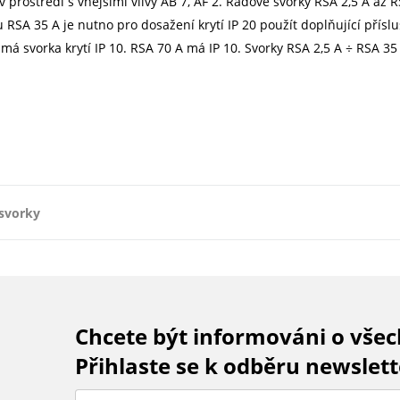
v prostředí s vnějšími vlivy AB 7, AF 2. Řadové svorky RSA 2,5 A až
u RSA 35 A je nutno pro dosažení krytí IP 20 použít doplňující přísl
á svorka krytí IP 10. RSA 70 A má IP 10. Svorky RSA 2,5 A ÷ RSA 35 
svorky
Chcete být informováni o vše
Přihlaste se k odběru newslett