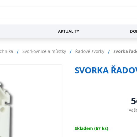
AKTUALITY
DOP
chnika
Svorkovnice a můstky
Řadové svorky
svorka řad
SVORKA ŘADOV
5
Vaš
Skladem
(67 ks)