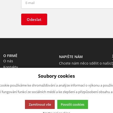
Odeslat
O FIRMĚ
NAPIŠTE NÁM
O nás
Chcete nám něco sdělit o našic
Kontakty
produktech nebo e-shopu?
Soubory cookies
Neváhejte napsat.
Chci napsat zprávu
cookie používáme ke shromažďování a analýze informací o výkonu a použív
ní fungování funkcí ze sociálních médií a ke zlepšení a přizpůsobení obsahu a
Zamítnout vše
Povolit cookies