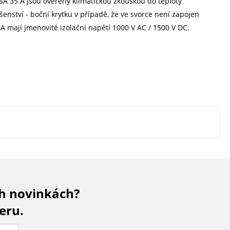
 RSA 35 A jsou ověřeny klimatickou zkouškou do teploty
ušenství - boční krytku v případě, že ve svorce není zapojen
A mají jmenovité izolační napětí 1000 V AC / 1500 V DC.
ch novinkách?
eru.