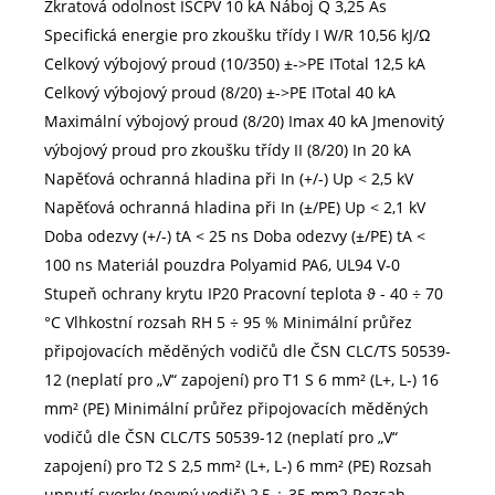
Zkratová odolnost ISCPV 10 kA Náboj Q 3,25 As
Specifická energie pro zkoušku třídy I W/R 10,56 kJ/Ω
Celkový výbojový proud (10/350) ±->PE ITotal 12,5 kA
Celkový výbojový proud (8/20) ±->PE ITotal 40 kA
Maximální výbojový proud (8/20) Imax 40 kA Jmenovitý
výbojový proud pro zkoušku třídy II (8/20) In 20 kA
Napěťová ochranná hladina při In (+/-) Up < 2,5 kV
Napěťová ochranná hladina při In (±/PE) Up < 2,1 kV
Doba odezvy (+/-) tA < 25 ns Doba odezvy (±/PE) tA <
100 ns Materiál pouzdra Polyamid PA6, UL94 V-0
Stupeň ochrany krytu IP20 Pracovní teplota ϑ - 40 ÷ 70
°C Vlhkostní rozsah RH 5 ÷ 95 % Minimální průřez
připojovacích měděných vodičů dle ČSN CLC/TS 50539-
12 (neplatí pro „V“ zapojení) pro T1 S 6 mm² (L+, L-) 16
mm² (PE) Minimální průřez připojovacích měděných
vodičů dle ČSN CLC/TS 50539-12 (neplatí pro „V“
zapojení) pro T2 S 2,5 mm² (L+, L-) 6 mm² (PE) Rozsah
upnutí svorky (pevný vodič) 2,5 ÷ 35 mm2 Rozsah