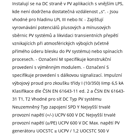
Instalují se na DC straně v PV aplikacích s vnějším LPS,
kde není dodržena dostatečná vzdálenost „s“. - Jsou
vhodné pro hladinu LPL III nebo IV. - Zajišťují
vyrovnávání potenciálů plusových a mínusových
sběrnic PV systémů a likvidaci transientních přepětí
vznikajících při atmosférických výbojích (včetně
přímého úderu blesku do PV systému) nebo spínacích
procesech. - Označení M specifikuje konstrukční
provedení s výměnným modulem. - Označení S
specifikuje provedení s dálkovou signalizací. Impulzní
výbojový proud pro zkoušku třídy I (10/350) Iimp 6,5 kA
Klasifikace dle ČSN EN 61643-11 ed. 2 a ČSN EN 61643-
31 T1, T2 Vhodné pro síť DC Typ PV systému
Neuzemněný Typ zapojení SPD Y Nejvyšší trvalé
provozní napětí (+/-) UCPV 600 V DC Nejvyšší trvalé
provozní napětí (±/PE) UCPV 600 V DC Max. napětí PV
generátoru UOCSTC ≤ UCPV / 1,2 UOCSTC 500 V