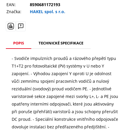
EAN:
8590681172193
Značka:
HAKEL spol. s r.o.
POPIS
TECHNICKÉ SPECIFIKACE
- Svodiče impulzních proudů a rázového přepětí typu
T1+T2 pro fotovoltaické (PV) systémy v U nebo Y
zapojení. - Výhodou zapojení Y oproti U je odolnost
vůči zemnímu spojení pracovních vodičů a nulový
reziduální (svodový) proud vodičem PE. - Jednotlivé
varistorové sekce zapojené mezi svorky L+, L- a PE jsou
opatřeny interními odpojovači, které jsou aktivovány
při poruše (přehřátí) varistorů a jsou schopny přerušit
DC proud. - Speciální konstrukce vnitřního odpojovače
dovoluje instalaci bez předřazeného předjištění. -