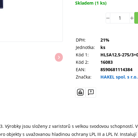
Skladem
(1 ks)
DPH:
21%
Jednotka:
ks
Kód 1:
HLSA12,5-275/3+
Kód 2:
16083
EAN:
8590681114384
Značka:
HAKEL spol. s r.o.
 Výrobky jsou složeny z varistorů s velkou svodovou schopností. V 
 objekty s uvažovanou hladinou ochrany LPL III a LPL IV. Instalují s