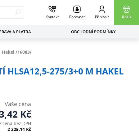
Kontakt
Porovnat
Přihlásit
Košík
RAVA A PLATBA
OBCHODNÍ PODMÍNKY
 Hakel /16083/
Í HLSA12,5-275/3+0 M HAKEL
Vaše cena
3,42
Kč
e cena bez DPH
2 325,14
Kč