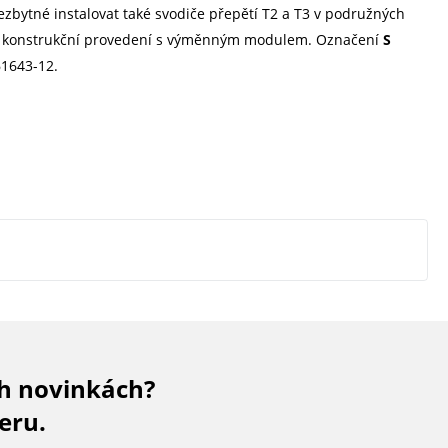
zbytné instalovat také svodiče přepětí T2 a T3 v podružných
e konstrukční provedení s výměnným modulem. Označení
S
61643-12.
ch novinkách?
eru.