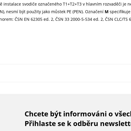
ě instalace svodiče označeného T1+T2+T3 v hlavním rozvaděči je ne
N), nesmí být použity jako můstek PE (PEN). Označení
M
specifikuj
le norem: ČSN EN 62305 ed. 2, ČSN 33 2000-5-534 ed. 2, ČSN CLC/TS 
Chcete být informováni o vše
Přihlaste se k odběru newslett