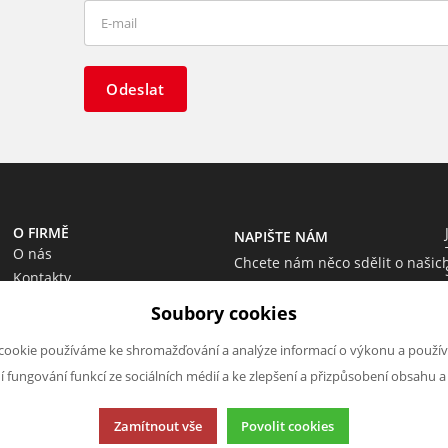
Odeslat
O FIRMĚ
NAPIŠTE NÁM
O nás
Chcete nám něco sdělit o našic
Kontakty
produktech nebo e-shopu?
Soubory cookies
Neváhejte napsat.
Chci napsat zprávu
cookie používáme ke shromažďování a analýze informací o výkonu a použív
ní fungování funkcí ze sociálních médií a ke zlepšení a přizpůsobení obsahu a
Zamítnout vše
Povolit cookies