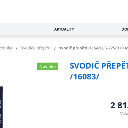
AKTUALITY
DOP
chnika
Svodiče přepětí
svodič přepětí HLSA12,5-275/3+0 M
SVODIČ PŘEPĚT
Novinka
/16083/
2 81
Vaš