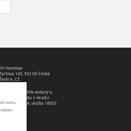
Jiří Hartman
Tyršova 143, 552 03 Česká
h
Skalice, CZ
Obchodní rejstřík vedený u
Krajského soudu v Hradci
ání webu,
Králové, oddíl A, vložka 18553
 reklam.