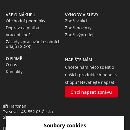
VŠE O NÁKUPU
VÝHODY A SLEVY
Obchodní podmínky
Zboží v akci
Doprava a platba
Zboží novinky
Vrácení zboží
Zboží výprodej
Zásady zpracování osobních
údajů (GDPR)
O FIRMĚ
NAPIŠTE NÁM
O nás
Chcete nám něco sdělit o
Kontakty
našich produktech nebo e-
shopu? Neváhejte napsat.
Chci napsat zprávu
Jiří Hartman
Tyršova 143, 552 03 Česká
Skalice, CZ
Soubory cookies
Obchodní rejstřík vedený u