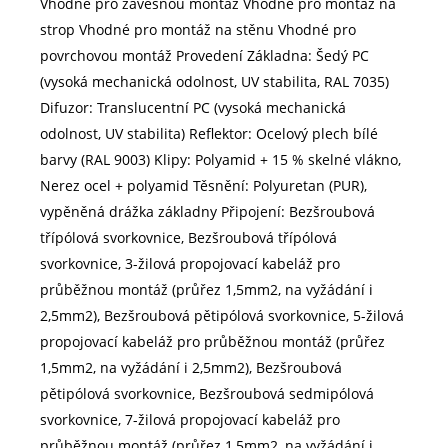
Vhodné pro závěsnou montáž Vhodné pro montáž na
strop Vhodné pro montáž na stěnu Vhodné pro
povrchovou montáž Provedení Základna: Šedý PC
(vysoká mechanická odolnost, UV stabilita, RAL 7035)
Difuzor: Translucentní PC (vysoká mechanická
odolnost, UV stabilita) Reflektor: Ocelový plech bílé
barvy (RAL 9003) Klipy: Polyamid + 15 % skelné vlákno,
Nerez ocel + polyamid Těsnění: Polyuretan (PUR),
vypěněná drážka základny Připojení: Bezšroubová
třípólová svorkovnice, Bezšroubová třípólová
svorkovnice, 3-žilová propojovací kabeláž pro
průběžnou montáž (průřez 1,5mm2, na vyžádání i
2,5mm2), Bezšroubová pětipólová svorkovnice, 5-žilová
propojovací kabeláž pro průběžnou montáž (průřez
1,5mm2, na vyžádání i 2,5mm2), Bezšroubová
pětipólová svorkovnice, Bezšroubová sedmipólová
svorkovnice, 7-žilová propojovací kabeláž pro
průběžnou montáž (průřez 1,5mm2, na vyžádání i