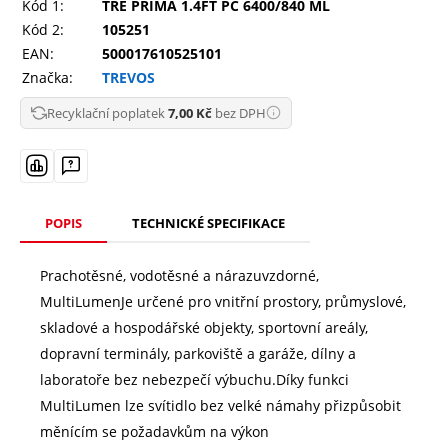
Kód 1:
TRE PRIMA 1.4FT PC 6400/840 ML
Kód 2:
105251
EAN:
500017610525101
Značka:
TREVOS
Recyklační poplatek
7,00 Kč
bez DPH
POPIS
TECHNICKÉ SPECIFIKACE
Prachotěsné, vodotěsné a nárazuvzdorné,
MultiLumenJe určené pro vnitřní prostory, průmyslové,
skladové a hospodářské objekty, sportovní areály,
dopravní terminály, parkoviště a garáže, dílny a
laboratoře bez nebezpečí výbuchu.Díky funkci
MultiLumen lze svítidlo bez velké námahy přizpůsobit
měnícím se požadavkům na výkon