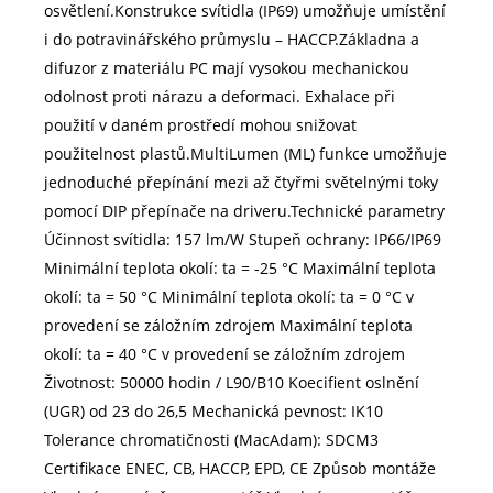
osvětlení.Konstrukce svítidla (IP69) umožňuje umístění
i do potravinářského průmyslu – HACCP.Základna a
difuzor z materiálu PC mají vysokou mechanickou
odolnost proti nárazu a deformaci. Exhalace při
použití v daném prostředí mohou snižovat
použitelnost plastů.MultiLumen (ML) funkce umožňuje
jednoduché přepínání mezi až čtyřmi světelnými toky
pomocí DIP přepínače na driveru.Technické parametry
Účinnost svítidla: 157 lm/W Stupeň ochrany: IP66/IP69
Minimální teplota okolí: ta = -25 °C Maximální teplota
okolí: ta = 50 °C Minimální teplota okolí: ta = 0 °C v
provedení se záložním zdrojem Maximální teplota
okolí: ta = 40 °C v provedení se záložním zdrojem
Životnost: 50000 hodin / L90/B10 Koecifient oslnění
(UGR) od 23 do 26,5 Mechanická pevnost: IK10
Tolerance chromatičnosti (MacAdam): SDCM3
Certifikace ENEC, CB, HACCP, EPD, CE Způsob montáže