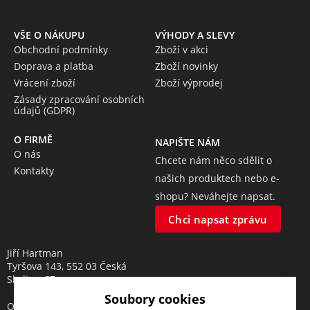
VŠE O NÁKUPU
VÝHODY A SLEVY
Obchodní podmínky
Zboží v akci
Doprava a platba
Zboží novinky
Vrácení zboží
Zboží výprodej
Zásady zpracování osobních
údajů (GDPR)
O FIRMĚ
NAPIŠTE NÁM
O nás
Chcete nám něco sdělit o
Kontakty
našich produktech nebo e-
shopu? Neváhejte napsat.
Chci napsat zprávu
Jiří Hartman
Tyršova 143, 552 03 Česká
Skalice, CZ
Soubory cookies
Obchodní rejstřík vedený u