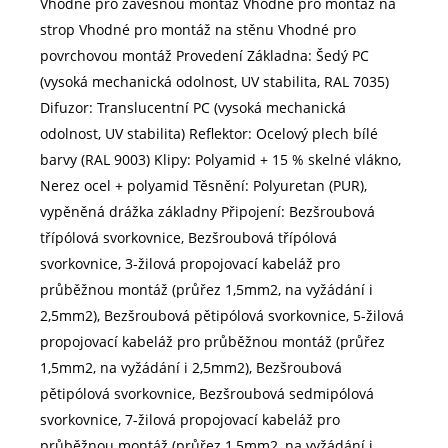
Vhodné pro závěsnou montáž Vhodné pro montáž na
strop Vhodné pro montáž na stěnu Vhodné pro
povrchovou montáž Provedení Základna: Šedý PC
(vysoká mechanická odolnost, UV stabilita, RAL 7035)
Difuzor: Translucentní PC (vysoká mechanická
odolnost, UV stabilita) Reflektor: Ocelový plech bílé
barvy (RAL 9003) Klipy: Polyamid + 15 % skelné vlákno,
Nerez ocel + polyamid Těsnění: Polyuretan (PUR),
vypěněná drážka základny Připojení: Bezšroubová
třípólová svorkovnice, Bezšroubová třípólová
svorkovnice, 3-žilová propojovací kabeláž pro
průběžnou montáž (průřez 1,5mm2, na vyžádání i
2,5mm2), Bezšroubová pětipólová svorkovnice, 5-žilová
propojovací kabeláž pro průběžnou montáž (průřez
1,5mm2, na vyžádání i 2,5mm2), Bezšroubová
pětipólová svorkovnice, Bezšroubová sedmipólová
svorkovnice, 7-žilová propojovací kabeláž pro
průběžnou montáž (průřez 1,5mm2, na vyžádání i