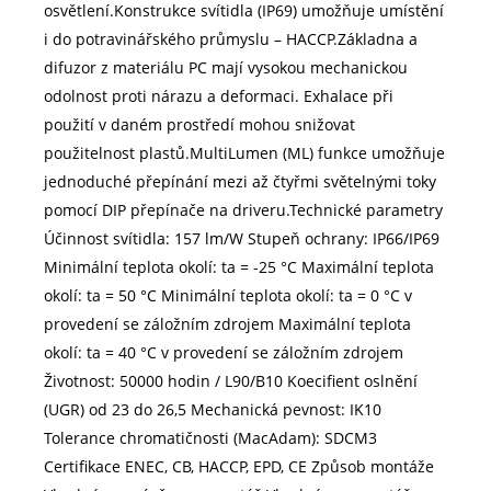
osvětlení.Konstrukce svítidla (IP69) umožňuje umístění
i do potravinářského průmyslu – HACCP.Základna a
difuzor z materiálu PC mají vysokou mechanickou
odolnost proti nárazu a deformaci. Exhalace při
použití v daném prostředí mohou snižovat
použitelnost plastů.MultiLumen (ML) funkce umožňuje
jednoduché přepínání mezi až čtyřmi světelnými toky
pomocí DIP přepínače na driveru.Technické parametry
Účinnost svítidla: 157 lm/W Stupeň ochrany: IP66/IP69
Minimální teplota okolí: ta = -25 °C Maximální teplota
okolí: ta = 50 °C Minimální teplota okolí: ta = 0 °C v
provedení se záložním zdrojem Maximální teplota
okolí: ta = 40 °C v provedení se záložním zdrojem
Životnost: 50000 hodin / L90/B10 Koecifient oslnění
(UGR) od 23 do 26,5 Mechanická pevnost: IK10
Tolerance chromatičnosti (MacAdam): SDCM3
Certifikace ENEC, CB, HACCP, EPD, CE Způsob montáže