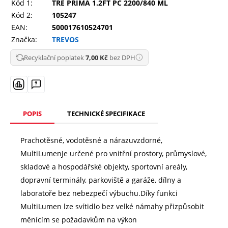
Kód 1:
TRE PRIMA 1.2FT PC 2200/840 ML
Kód 2:
105247
EAN:
500017610524701
Značka:
TREVOS
Recyklační poplatek
7,00 Kč
bez DPH
POPIS
TECHNICKÉ SPECIFIKACE
Prachotěsné, vodotěsné a nárazuvzdorné,
MultiLumenJe určené pro vnitřní prostory, průmyslové,
skladové a hospodářské objekty, sportovní areály,
dopravní terminály, parkoviště a garáže, dílny a
laboratoře bez nebezpečí výbuchu.Díky funkci
MultiLumen lze svítidlo bez velké námahy přizpůsobit
měnícím se požadavkům na výkon