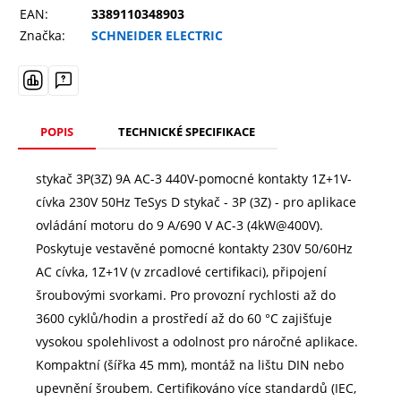
EAN:
3389110348903
Značka:
SCHNEIDER ELECTRIC
POPIS
TECHNICKÉ SPECIFIKACE
stykač 3P(3Z) 9A AC-3 440V-pomocné kontakty 1Z+1V-
cívka 230V 50Hz TeSys D stykač - 3P (3Z) - pro aplikace
ovládání motoru do 9 A/690 V AC-3 (4kW@400V).
Poskytuje vestavěné pomocné kontakty 230V 50/60Hz
AC cívka, 1Z+1V (v zrcadlové certifikaci), připojení
šroubovými svorkami. Pro provozní rychlosti až do
3600 cyklů/hodin a prostředí až do 60 °C zajišťuje
vysokou spolehlivost a odolnost pro náročné aplikace.
Kompaktní (šířka 45 mm), montáž na lištu DIN nebo
upevnění šroubem. Certifikováno více standardů (IEC,