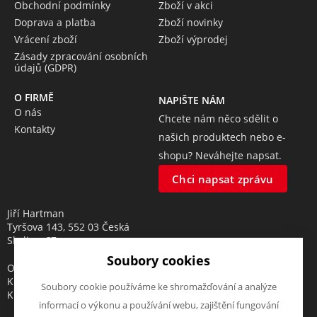
Obchodní podmínky
Zboží v akci
Doprava a platba
Zboží novinky
Vrácení zboží
Zboží výprodej
Zásady zpracování osobních
údajů (GDPR)
O FIRMĚ
NAPIŠTE NÁM
O nás
Chcete nám něco sdělit o
Kontakty
našich produktech nebo e-
shopu? Neváhejte napsat.
Chci napsat zprávu
Jiří Hartman
Tyršova 143, 552 03 Česká
Skalice, CZ
Soubory cookies
Obchodní rejstřík vedený u
Krajského soudu v Hradci
Soubory cookie používáme ke shromažďování a analýze
Králové, oddíl A, vložka 18553
informací o výkonu a používání webu, zajištění fungování