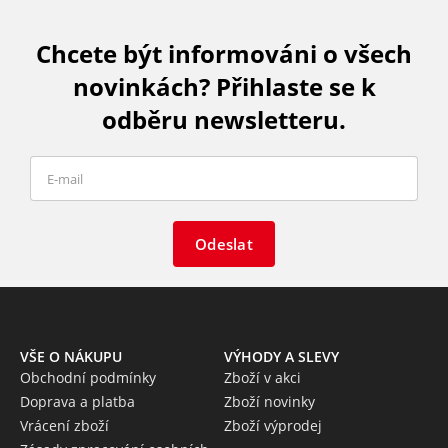
Chcete být informováni o všech
novinkách? Přihlaste se k
odběru newsletteru.
Odeslat
VŠE O NÁKUPU
VÝHODY A SLEVY
Obchodní podmínky
Zboží v akci
Doprava a platba
Zboží novinky
Vrácení zboží
Zboží výprodej