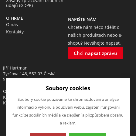
Zásady zpracování osobních
údajů (GDPR)
O FIRMĚ
NAPIŠTE NÁM
O nás
Chcete nám něco sdělit o
Kontakty
našich produktech nebo e-
shopu? Neváhejte napsat.
Chci napsat zprávu
Jiří Hartman
Tyršova 143, 552 03 Česká
Skalice, CZ
Soubory cookies
Obchodní rejstřík vedený u
Krajského soudu v Hradci
Soubory cookie používáme ke shromažďování a analýze
Králové, oddíl A, vložka 18553
informací o výkonu a používání webu, zajištění fungování
funkcí ze sociálních médií a ke zlepšení a přizpůsobení obsahu
a reklam.
Tato stránka používá soubory cookies. Klikněte pro více