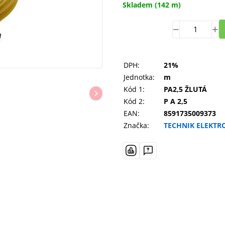
Skladem
(142 m)
DPH:
21%
Jednotka:
m
Kód 1:
PA2,5 ŽLUTÁ
Kód 2:
P A 2,5
EAN:
8591735009373
Značka:
TECHNIK ELEKTRO 