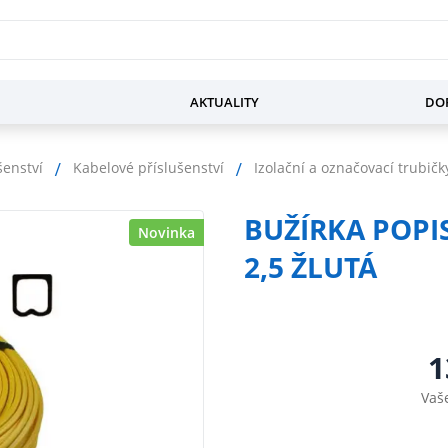
AKTUALITY
DOP
šenství
Kabelové příslušenství
Izolační a označovací trubičk
BUŽÍRKA POPI
Novinka
2,5 ŽLUTÁ
1
Vaš