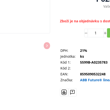
Vaš
Zboží je na objednávku s dos
DPH:
21%
Jednotka:
ks
Kód 1:
5599B-A0235783
Kód 2:
EAN:
8595090532248
Značka:
ABB Future® linea