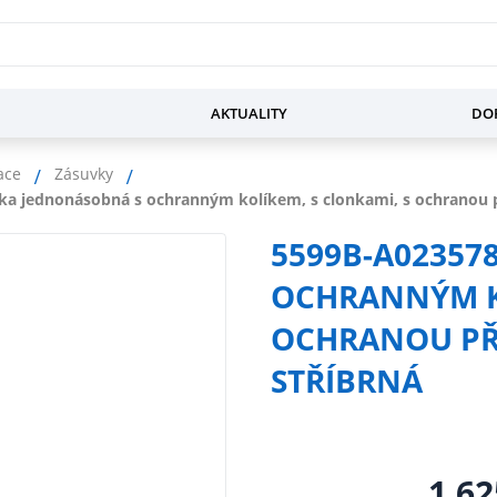
AKTUALITY
DOP
ace
Zásuvky
a jednonásobná s ochranným kolíkem, s clonkami, s ochranou př
5599B-A02357
OCHRANNÝM KO
OCHRANOU PŘE
STŘÍBRNÁ
1 62