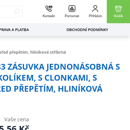
Kontakt
Porovnat
Přihlásit
Košík
RAVA A PLATBA
OBCHODNÍ PODMÍNKY
ed přepětím, hliníková stříbrná
83 ZÁSUVKA JEDNONÁSOBNÁ S
LÍKEM, S CLONKAMI, S
D PŘEPĚTÍM, HLINÍKOVÁ
Vaše cena
5,56
Kč