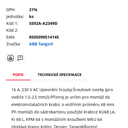
DPH:
21%
Jednotka:
ks
Kód 1:
5592A-A2349D
Kód 2:
EAN:
8595090514145
Značka:
ABB Tango®
POPIS
TECHNICKÉ SPECIFIKACE
16 A, 230 V AC Upevnění šrouby.Šroubové svorky (pro
vodiče 1,5-2,5 mm2).Přístroj je určen pro montáž do
elektroinstalačních krabic o vnitřním průměru 68 mm.
Při montáži do sádrokartonu použijte krabice KU68 LA,
KI 68 L, KPM 64 s montážním kroužkem MKU 64
(dodává Kopos Kolín). Design: Tango®Řazení: