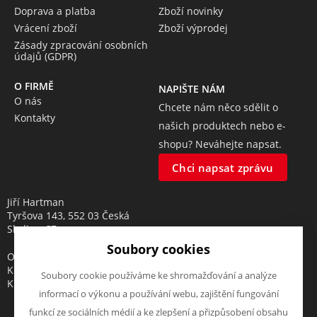
Doprava a platba
Zboží novinky
Vrácení zboží
Zboží výprodej
Zásady zpracování osobních
údajů (GDPR)
O FIRMĚ
NAPIŠTE NÁM
O nás
Chcete nám něco sdělit o
Kontakty
našich produktech nebo e-
shopu? Neváhejte napsat.
Chci napsat zprávu
Jiří Hartman
Tyršova 143, 552 03 Česká
Skalice, CZ
Soubory cookies
Obchodní rejstřík vedený u
Krajského soudu v Hradci
Soubory cookie používáme ke shromažďování a analýze
Králové, oddíl A, vložka 18553
informací o výkonu a používání webu, zajištění fungování
funkcí ze sociálních médií a ke zlepšení a přizpůsobení obsahu