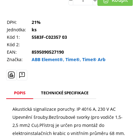
DPH:
21%
Jednotka:
ks
Kód 1:
5583F-C02357 03
Kód 2:
EAN:
8595090527190
Značka:
ABB Element®, Time®, Time® Arb
POPIS
TECHNICKÉ SPECIFIKACE
Akustická signalizace poruchy. IP 4016 A, 230 V AC
Upevnění šrouby.Bezšroubové svorky (pro vodiče 1,5-
2,5 mm2 Cu).Přístroj je určen pro montáž do
elektroinstalačních krabic o vnitřním průměru 68 mm.