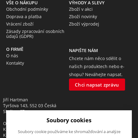
VŠE O NÁKUPU
VÝHODY A SLEVY
Obchodní podmínky
Zboží v akci
Doprava a platba
Zboží novinky
Vrácení zboží
Zboží výprodej
Zásady zpracování osobních
údajů (GDPR)
O FIRMĚ
NAPIŠTE NÁM
O nás
Chcete nám něco sdělit o
Kontakty
našich produktech nebo e-
shopu? Neváhejte napsat.
Chci napsat zprávu
Jiří Hartman
Tyršova 143, 552 03 Česká
Skalice, CZ
Soubory cookies
Obchodní rejstřík vedený u
Krajského soudu v Hradci
Soubory cookie používáme ke shromažďování a analýze
Králové, oddíl A, vložka 18553