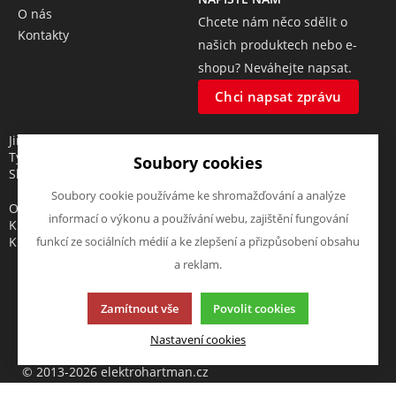
O nás
Chcete nám něco sdělit o
Kontakty
našich produktech nebo e-
shopu? Neváhejte napsat.
Chci napsat zprávu
Jiří Hartman
Tyršova 143, 552 03 Česká
Soubory cookies
Skalice, CZ
Soubory cookie používáme ke shromažďování a analýze
Obchodní rejstřík vedený u
informací o výkonu a používání webu, zajištění fungování
Krajského soudu v Hradci
Králové, oddíl A, vložka 18553
funkcí ze sociálních médií a ke zlepšení a přizpůsobení obsahu
a reklam.
Zamítnout vše
Povolit cookies
Tato stránka používá soubory cookies. Klikněte pro více
Nastavení cookies
informací.
© 2013-2026 elektrohartman.cz
K2 e-shop - První e-shop, který uřídí celou vaši firmu.