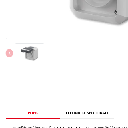
POPIS
TECHNICKÉ SPECIFIKACE
Uspořádání kontaktů: C10 A, 250 V AC/ DC Upevnění šrouby.Šro