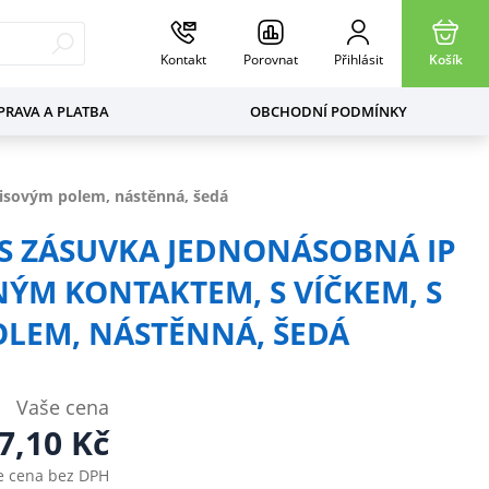
Kontakt
Porovnat
Přihlásit
Košík
RAVA A PLATBA
OBCHODNÍ PODMÍNKY
isovým polem, nástěnná, šedá
 S ZÁSUVKA JEDNONÁSOBNÁ IP
NÝM KONTAKTEM, S VÍČKEM, S
LEM, NÁSTĚNNÁ, ŠEDÁ
Vaše cena
7,10
Kč
e cena bez DPH