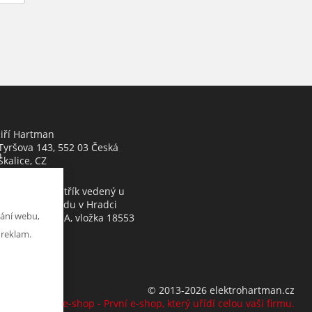
Jiří Hartman
Tyršova 143, 552 03 Česká
h
Skalice, CZ
Obchodní rejstřík vedený u
Krajského soudu v Hradci
ání webu,
Králové, oddíl A, vložka 18553
 reklam.
© 2013-2026 elektrohartman.cz
K2 e-shop - První e-shop, který uřídí celou vaši firmu.