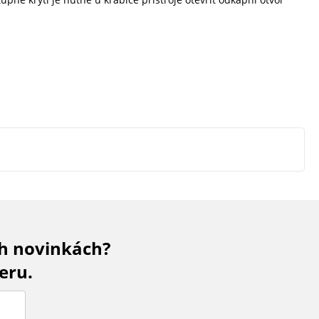
ch novinkách?
eru.