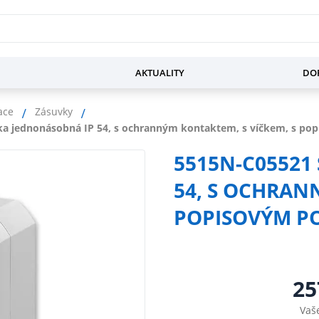
AKTUALITY
DOP
ace
Zásuvky
a jednonásobná IP 54, s ochranným kontaktem, s víčkem, s pop
5515N-C05521
54, S OCHRAN
POPISOVÝM PO
25
Vaš