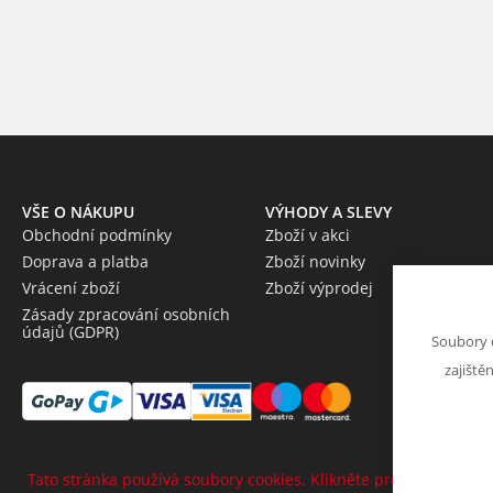
VŠE O NÁKUPU
VÝHODY A SLEVY
Obchodní podmínky
Zboží v akci
Doprava a platba
Zboží novinky
Vrácení zboží
Zboží výprodej
Zásady zpracování osobních
údajů (GDPR)
Soubory 
zajiště
Tato stránka používá soubory cookies. Klikněte pro více informa