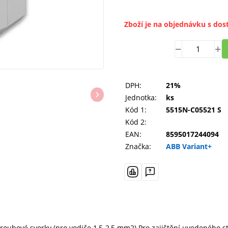
Zboží je na objednávku s dos
DPH:
21%
Jednotka:
ks
Kód 1:
5515N-C05521 S
Kód 2:
EAN:
8595017244094
Značka:
ABB Variant+
ubové svorky (pro vodiče 1,5-2,5 mm2).Pro zajištění uvedeného stup