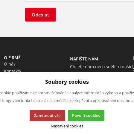
Odeslat
O FIRMĚ
NAPIŠTE NÁM
O nás
Chcete nám něco sdělit o našic
Kontakty
produktech nebo e-shopu?
Soubory cookies
Neváhejte napsat.
Chci napsat zprávu
cookie používáme ke shromažďování a analýze informací o výkonu a použív
ní fungování funkcí ze sociálních médií a ke zlepšení a přizpůsobení obsahu a
Zamítnout vše
Povolit cookies
Nastavení cookies
cí.