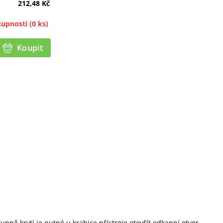
212,48
Kč
tupností
(0 ks)
Koupit
ně krytí je nutné u krabice přístroje otevřít odkapní otvor