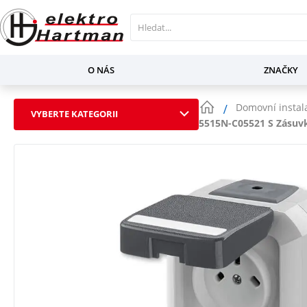
O NÁS
ZNAČKY
Domovní instal
VYBERTE KATEGORII
5515N-C05521 S Zásuvk