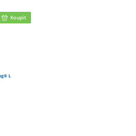
Koupit
ng® L