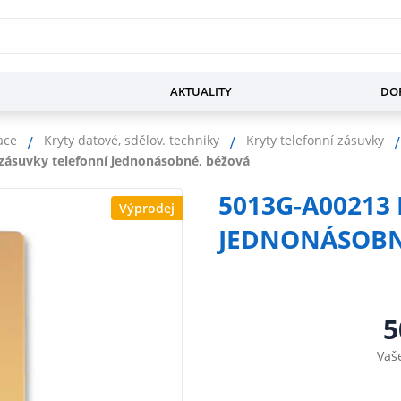
AKTUALITY
DOP
ace
Kryty datové, sdělov. techniky
Kryty telefonní zásuvky
zásuvky telefonní jednonásobné, béžová
5013G-A00213
Výprodej
JEDNONÁSOBN
5
Vaš