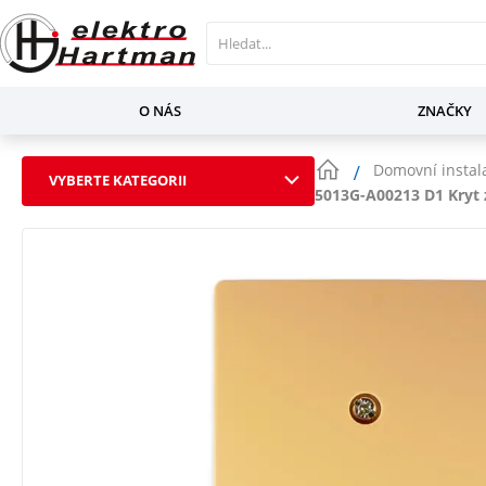
O NÁS
ZNAČKY
Domovní instal
VYBERTE KATEGORII
5013G-A00213 D1 Kryt 