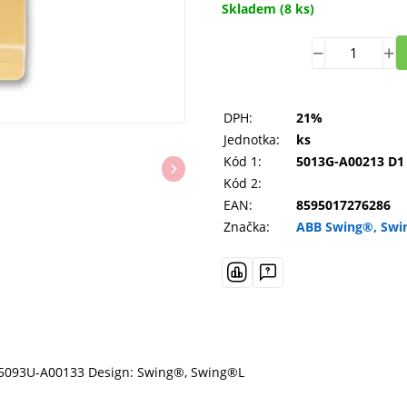
Skladem
(8 ks)
DPH:
21%
Jednotka:
ks
Kód 1:
5013G-A00213 D1
Kód 2:
EAN:
8595017276286
Značka:
ABB Swing®, Swi
, 5093U-A00133 Design: Swing®, Swing®L