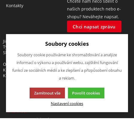
Chcete nám něco sdělit o
Kontakty
našich produktech nebo e-
shopu? Neváhejte napsat.
Chci napsat zprávu
Jiří Hartman
Soubory cookies
Tyršova 143, 552 03 Česká
Skalice, CZ
Soubory cookie používáme ke shromažďování a analýze
informací o výkonu a používání webu, zajištění fungování
Obchodní rejstřík vedený u
Krajského soudu v Hradci
funkcí ze sociálních médií a ke zlepšení a přizpůsobení obsahu
Králové, oddíl A, vložka 18553
a reklam.
Zamítnout vše
Povolit cookies
Nastavení cookies
Tato stránka používá soubory cookies. Klikněte pro více
informací.
© 2013-2026 elektrohartman.cz
K2 e-shop - První e-shop, který uřídí celou vaši firmu.