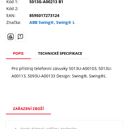
Kód 1:
5013G-A00213 B1
Kód 2:
EAN:
8595017273124
Značka:
ABB Swing®, Swing® L
POPIS
TECHNICKÉ SPECIFIKACE
Pro přístroj telefonní zásuvky 5013U-A00103, 5013U-
A00113, 5093U-A00133 Design: Swing®, Swing®L
ZAŘAZENÍ ZBOŽÍ
Kryty datové, sdělov. techniky