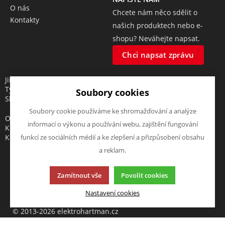
O nás
Chcete nám něco sdělit o
Kontakty
našich produktech nebo e-
shopu? Neváhejte napsat.
Chci napsat zprávu
Jiří Hartman
Tyršova 143, 552 03 Česká
Soubory cookies
Skalice, CZ
Soubory cookie používáme ke shromažďování a analýze
Obchodní rejstřík vedený u
informací o výkonu a používání webu, zajištění fungování
Krajského soudu v Hradci
Králové, oddíl A, vložka 18553
funkcí ze sociálních médií a ke zlepšení a přizpůsobení obsahu
a reklam.
Zamítnout vše
Povolit cookies
Tato stránka používá soubory cookies. Klikněte pro více
Nastavení cookies
informací.
© 2013-2026 elektrohartman.cz
K2 e-shop - První e-shop, který uřídí celou vaši firmu.