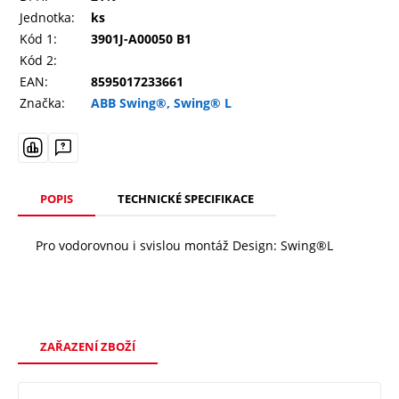
Jednotka:
ks
Kód 1:
3901J-A00050 B1
Kód 2:
EAN:
8595017233661
Značka:
ABB Swing®, Swing® L
POPIS
TECHNICKÉ SPECIFIKACE
Pro vodorovnou i svislou montáž Design: Swing®L
ZAŘAZENÍ ZBOŽÍ