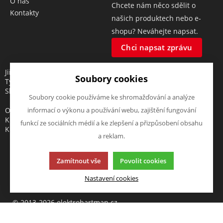
O nás
Chcete nám něco sdělit o
Kontakty
našich produktech nebo e-
shopu? Neváhejte napsat.
Chci napsat zprávu
Jiří Hartman
Soubory cookies
Tyršova 143, 552 03 Česká
Skalice, CZ
Soubory cookie používáme ke shromažďování a analýze
Obchodní rejstřík vedený u
informací o výkonu a používání webu, zajištění fungování
Krajského soudu v Hradci
funkcí ze sociálních médií a ke zlepšení a přizpůsobení obsahu
Králové, oddíl A, vložka 18553
a reklam.
Zamítnout vše
Povolit cookies
Tato stránka používá soubory cookies. Klikněte pro více
Nastavení cookies
informací.
© 2013-2026 elektrohartman.cz
K2 e-shop - První e-shop, který uřídí celou vaši firmu.