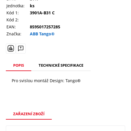
Jednotka:
ks
Kód 1:
3901A-B31 C
Kód 2:
EAN:
8595017257285
Značka:
ABB Tango®
POPIS
TECHNICKÉ SPECIFIKACE
Pro svislou montáž Design: Tango®
ZAŘAZENÍ ZBOŽÍ