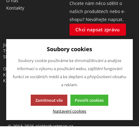
O nás
Chcete nám něco sdělit o
Kontakty
našich produktech nebo e-
shopu? Neváhejte napsat.
Chci napsat zprávu
Jiří Hartman
Soubory cookies
Tyršova 143, 552 03 Česká
Skalice, CZ
Soubory cookie používáme ke shromažďování a analýze
Obchodní rejstřík vedený u
informací o výkonu a používání webu, zajištění fungování
Krajského soudu v Hradci
funkcí ze sociálních médií a ke zlepšení a přizpůsobení obsahu
Králové, oddíl A, vložka 18553
a reklam.
Zamítnout vše
Povolit cookies
Tato stránka používá soubory cookies. Klikněte pro více
Nastavení cookies
informací.
© 2013-2026 elektrohartman.cz
K2 e-shop - První e-shop, který uřídí celou vaši firmu.