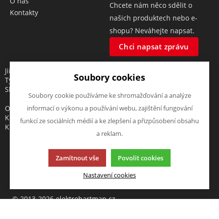
O nás
Chcete nám něco sdělit o
Kontakty
našich produktech nebo e-
shopu? Neváhejte napsat.
Chci napsat zprávu
Jiří Hartman
Soubory cookies
Tyršova 143, 552 03 Česká
Skalice, CZ
Soubory cookie používáme ke shromažďování a analýze
Obchodní rejstřík vedený u
informací o výkonu a používání webu, zajištění fungování
Krajského soudu v Hradci
funkcí ze sociálních médií a ke zlepšení a přizpůsobení obsahu
Králové, oddíl A, vložka 18553
a reklam.
Zamítnout vše
Povolit cookies
Tato stránka používá soubory cookies. Klikněte pro více
Nastavení cookies
informací.
© 2013-2026 elektrohartman.cz
K2 e-shop - První e-shop, který uřídí celou vaši firmu.