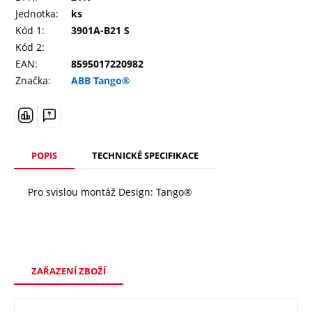
Jednotka:
ks
Kód 1:
3901A-B21 S
Kód 2:
EAN:
8595017220982
Značka:
ABB Tango®
POPIS
TECHNICKÉ SPECIFIKACE
Pro svislou montáž Design: Tango®
ZAŘAZENÍ ZBOŽÍ