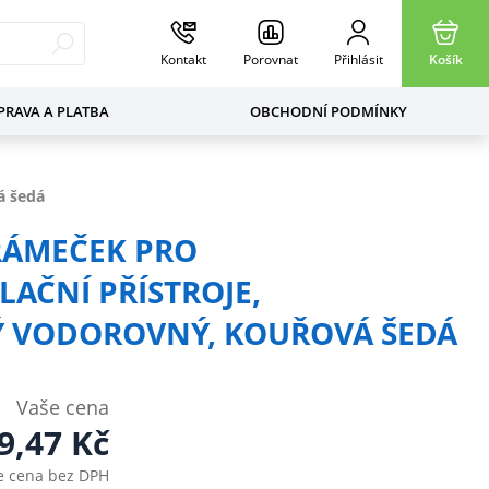
Kontakt
Porovnat
Přihlásit
Košík
RAVA A PLATBA
OBCHODNÍ PODMÍNKY
á šedá
 RÁMEČEK PRO
LAČNÍ PŘÍSTROJE,
 VODOROVNÝ, KOUŘOVÁ ŠEDÁ
Vaše cena
9,47
Kč
e cena bez DPH