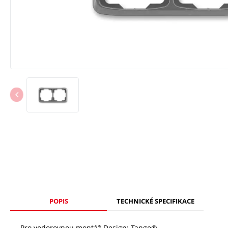
POPIS
TECHNICKÉ SPECIFIKACE
Pro vodorovnou montáž Design: Tango®