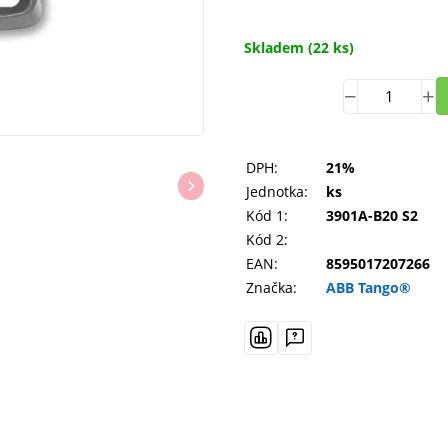
Skladem
(22 ks)
DPH:
21%
Jednotka:
ks
Kód 1:
3901A-B20 S2
Kód 2:
EAN:
8595017207266
Značka:
ABB Tango®