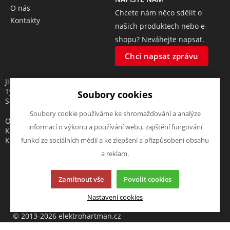
O nás
Chcete nám něco sdělit o
Kontakty
našich produktech nebo e-
shopu? Neváhejte napsat.
Chci napsat zprávu
Jiří Hartman
Tyršova 143, 552 03 Česká
Soubory cookies
Skalice, CZ
Soubory cookie používáme ke shromažďování a analýze
Obchodní rejstřík vedený u
informací o výkonu a používání webu, zajištění fungování
Krajského soudu v Hradci
Králové, oddíl A, vložka 18553
funkcí ze sociálních médií a ke zlepšení a přizpůsobení obsahu
a reklam.
Zamítnout vše
Povolit cookies
Tato stránka používá soubory cookies. Klikněte pro více
Nastavení cookies
informací.
© 2013-2026 elektrohartman.cz
K2 e-shop - První e-shop, který uřídí celou vaši firmu.