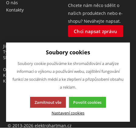
O nás
Chcete nám něco sdělit o
Kontakty
našich produktech nebo e-
shopu? Neváhejte napsat.
Chci napsat zprávu
Jiří Hartman
Soubory cookies
Tyršova 143, 552 03 Česká
Skalice, CZ
Soubory cookie používáme ke shromažďování a analýze
Obchodní rejstřík vedený u
informací o výkonu a používání webu, zajištění fungování
Krajského soudu v Hradci
funkcí ze sociálních médií a ke zlepšení a přizpůsobení obsahu
Králové, oddíl A, vložka 18553
a reklam.
Zamítnout vše
Povolit cookies
Tato stránka používá soubory cookies. Klikněte pro více
Nastavení cookies
informací.
© 2013-2026 elektrohartman.cz
K2 e-shop - První e-shop, který uřídí celou vaši firmu.