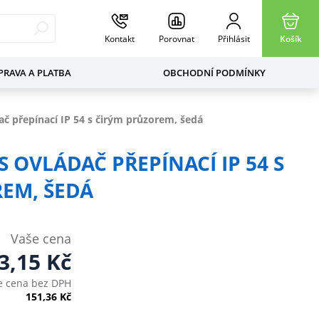
Kontakt
Porovnat
Přihlásit
Košík
RAVA A PLATBA
OBCHODNÍ PODMÍNKY
č přepínací IP 54 s čirým průzorem, šedá
S OVLÁDAČ PŘEPÍNACÍ IP 54 S
EM, ŠEDÁ
Vaše cena
3,15
Kč
e cena bez DPH
151,36
Kč