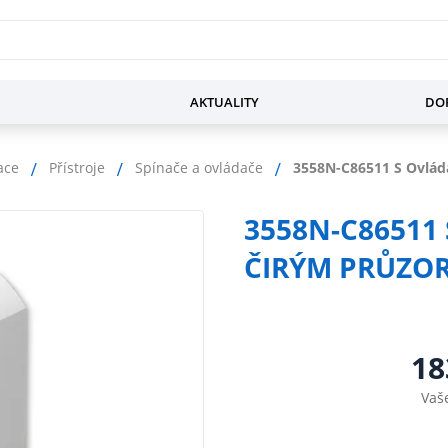
AKTUALITY
DOP
ace
Přístroje
Spínače a ovládače
3558N-C86511 S Ovláda
3558N-C86511 
ČIRÝM PRŮZOR
18
Vaš