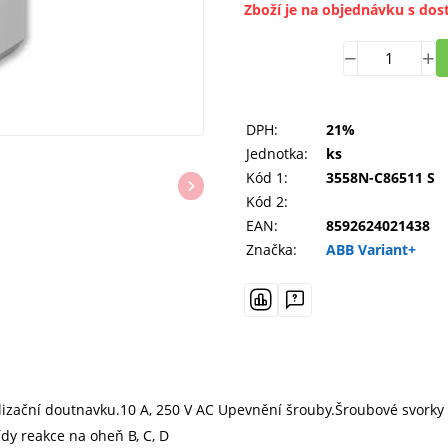
Zboží je na objednávku s dos
DPH:
21%
Jednotka:
ks
Kód 1:
3558N-C86511 S
Kód 2:
EAN:
8592624021438
Značka:
ABB Variant+
alizační doutnavku.10 A, 250 V AC Upevnění šrouby.Šroubové svorky
dy reakce na oheň B, C, D