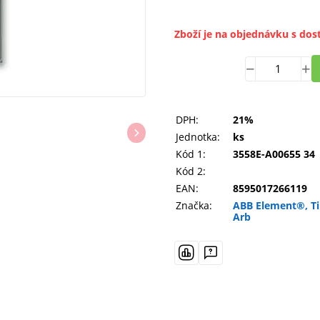
Zboží je na objednávku s dos
DPH:
21%
Jednotka:
ks
Kód 1:
3558E-A00655 34
Kód 2:
EAN:
8595017266119
Značka:
ABB Element®, T
Arb