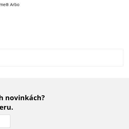
Time® Arbo
ch novinkách?
eru.