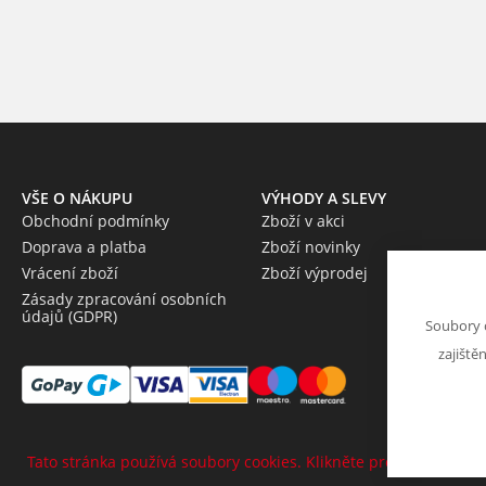
VŠE O NÁKUPU
VÝHODY A SLEVY
Obchodní podmínky
Zboží v akci
Doprava a platba
Zboží novinky
Vrácení zboží
Zboží výprodej
Zásady zpracování osobních
údajů (GDPR)
Soubory 
zajiště
Tato stránka používá soubory cookies. Klikněte pro více informa