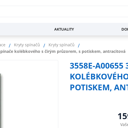
AKTUALITY
DOP
ace
Kryty spínačů
Kryty spínačů
spínače kolébkového s čirým průzorem, s potiskem, antracitová
3558E-A00655 
KOLÉBKOVÉHO 
POTISKEM, AN
15
Vaš