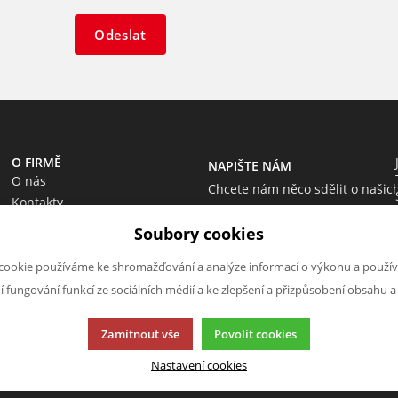
Odeslat
O FIRMĚ
NAPIŠTE NÁM
O nás
Chcete nám něco sdělit o našic
Kontakty
produktech nebo e-shopu?
Soubory cookies
Neváhejte napsat.
Chci napsat zprávu
cookie používáme ke shromažďování a analýze informací o výkonu a použív
ní fungování funkcí ze sociálních médií a ke zlepšení a přizpůsobení obsahu a
Zamítnout vše
Povolit cookies
Nastavení cookies
cí.