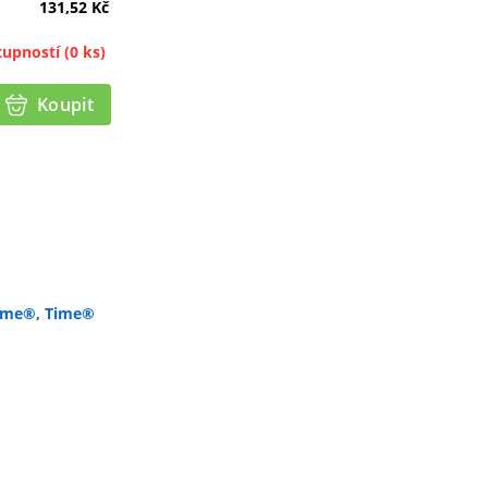
131,52
Kč
tupností
(0 ks)
Koupit
ime®, Time®