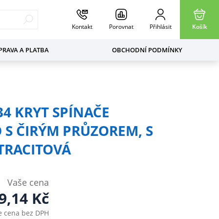
Kontakt
Porovnat
Přihlásit
Košík
RAVA A PLATBA
OBCHODNÍ PODMÍNKY
34 KRYT SPÍNAČE
S ČIRÝM PRŮZOREM, S
TRACITOVÁ
Vaše cena
9,14
Kč
e cena bez DPH