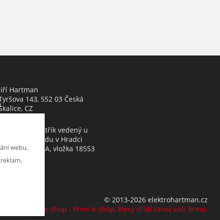
Jiří Hartman
Tyršova 143, 552 03 Česká
h
Skalice, CZ
Obchodní rejstřík vedený u
Krajského soudu v Hradci
ání webu,
Králové, oddíl A, vložka 18553
 reklam.
© 2013-2026 elektrohartman.cz
K2 e-shop - První e-shop, který uřídí celou vaši firmu.