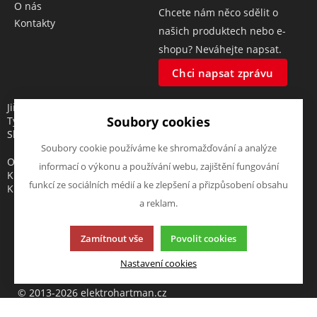
O nás
Chcete nám něco sdělit o
Kontakty
našich produktech nebo e-
shopu? Neváhejte napsat.
Chci napsat zprávu
Jiří Hartman
Soubory cookies
Tyršova 143, 552 03 Česká
Skalice, CZ
Soubory cookie používáme ke shromažďování a analýze
Obchodní rejstřík vedený u
informací o výkonu a používání webu, zajištění fungování
Krajského soudu v Hradci
funkcí ze sociálních médií a ke zlepšení a přizpůsobení obsahu
Králové, oddíl A, vložka 18553
a reklam.
Zamítnout vše
Povolit cookies
Tato stránka používá soubory cookies. Klikněte pro více
Nastavení cookies
informací.
© 2013-2026 elektrohartman.cz
K2 e-shop - První e-shop, který uřídí celou vaši firmu.