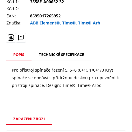
Kód 1:
3558E-A00652 32
Kód 2:
EAN:
8595017265952
Značka:
ABB Element®, Time®, Time® Arb
POPIS
TECHNICKÉ SPECIFIKACE
Pro přístroj spínače řazení 5, 6+6 (6+1), 1/0+1/0 Kryt
spínače se dodává s přídržnou deskou pro upevnění k
přístroji spínače. Design: Time®, Time® Arbo
ZAŘAZENÍ ZBOŽÍ