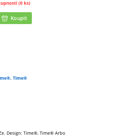
tupností
(0 ks)
Koupit
ime®, Time®
nače. Design: Time®, Time® Arbo