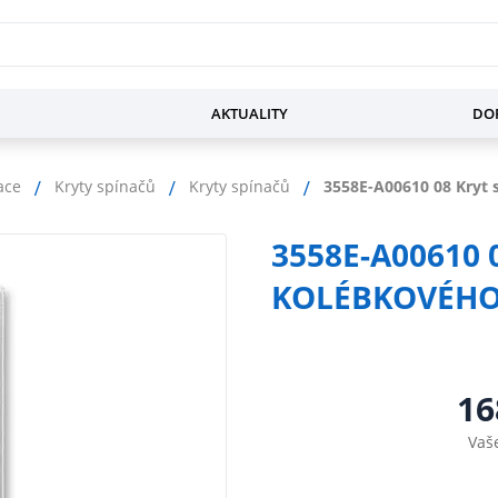
AKTUALITY
DOP
ace
Kryty spínačů
Kryty spínačů
3558E-A00610 08 Kryt 
3558E-A00610 
KOLÉBKOVÉHO
16
Vaš