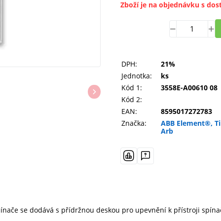
Zboží je na objednávku s dos
DPH:
21%
Jednotka:
ks
Kód 1:
3558E-A00610 08
Kód 2:
EAN:
8595017272783
Značka:
ABB Element®, T
Arb
t spínače se dodává s přídržnou deskou pro upevnění k přístroji spí