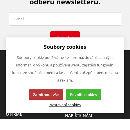
odběru newsletteru.
Odeslat
Soubory cookies
Soubory cookie používáme ke shromažďování a analýze
informací o výkonu a používání webu, zajištění fungování
VŠE O NÁKUPU
VÝHODY A SLEVY
funkcí ze sociálních médií a ke zlepšení a přizpůsobení obsahu
Obchodní podmínky
Zboží v akci
a reklam.
Doprava a platba
Zboží novinky
Vrácení zboží
Zboží výprodej
Zamítnout vše
Povolit cookies
Zásady zpracování osobních
údajů (GDPR)
Nastavení cookies
O FIRMĚ
NAPIŠTE NÁM
O nás
Chcete nám něco sdělit o
Kontakty