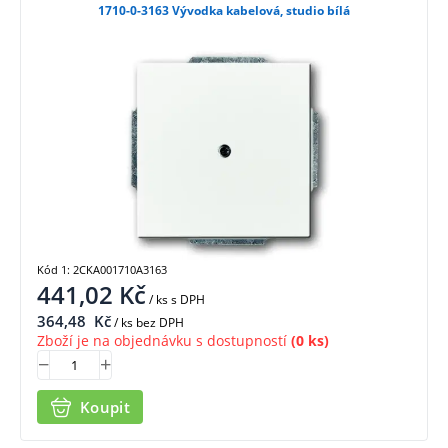
1710-0-3163 Vývodka kabelová, studio bílá
Kód 1: 2CKA001710A3163
441,02
Kč
/ ks
s DPH
364,48
Kč
/ ks bez DPH
Zboží je na objednávku s dostupností
(0 ks)
Koupit