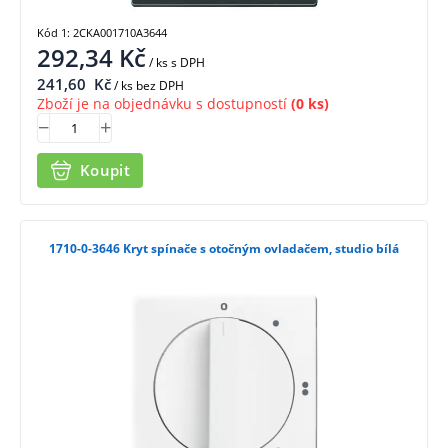
Kód 1: 2CKA001710A3644
292,34
Kč
/ ks
s DPH
241,60
Kč
/ ks bez DPH
Zboží je na objednávku s dostupností
(0 ks)
Koupit
1710-0-3646 Kryt spínače s otočným ovladačem, studio bílá