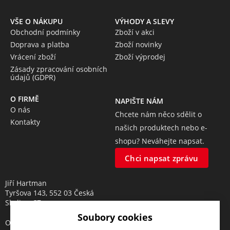
VŠE O NÁKUPU
VÝHODY A SLEVY
Obchodní podmínky
Zboží v akci
Doprava a platba
Zboží novinky
Vrácení zboží
Zboží výprodej
Zásady zpracování osobních
údajů (GDPR)
O FIRMĚ
NAPIŠTE NÁM
O nás
Chcete nám něco sdělit o
Kontakty
našich produktech nebo e-
shopu? Neváhejte napsat.
Chci napsat zprávu
Jiří Hartman
Tyršova 143, 552 03 Česká
Skalice, CZ
Soubory cookies
Obchodní rejstřík vedený u