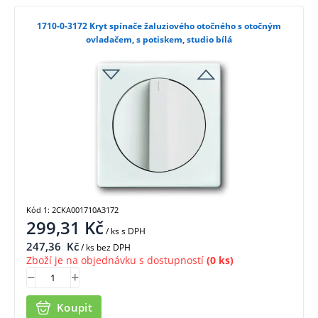
1710-0-3172 Kryt spínače žaluziového otočného s otočným
ovladačem, s potiskem, studio bílá
Kód 1: 2CKA001710A3172
299,31
Kč
/ ks
s DPH
247,36
Kč
/ ks bez DPH
Zboží je na objednávku s dostupností
(0 ks)
Koupit