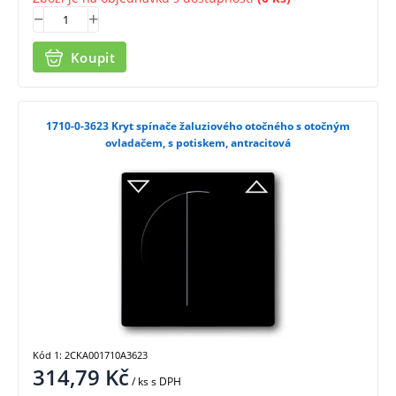
Koupit
1710-0-3623 Kryt spínače žaluziového otočného s otočným
ovladačem, s potiskem, antracitová
Kód 1: 2CKA001710A3623
314,79
Kč
/ ks
s DPH