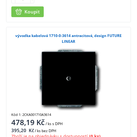
Koupit
vývodka kabelová 1710-0-3614 antracitová, design FUTURE
LINEAR
Kód 1: 2CKA001710A3614
478,19
Kč
/ ks
s DPH
395,20
Kč
/ ks bez DPH
Zboží je na objednávku s dostupností
(0 ks)