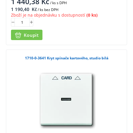
1 440,38
Kč
/ ks
s DPH
1 190,40
Kč
/ ks bez DPH
Zboží je na objednávku s dostupností
(0 ks)
Koupit
1710-0-3641 Kryt spínače kartového, studio bílá