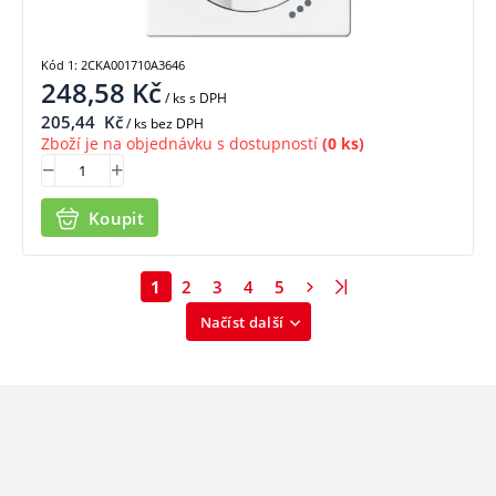
Kód 1: 2CKA001710A3646
248,58
Kč
/ ks
s DPH
205,44
Kč
/ ks bez DPH
Zboží je na objednávku s dostupností
(0 ks)
Koupit
1
2
3
4
5
Načíst další