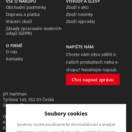
VŠE O NÁKUPU
VÝHODY A SLEVY
Obchodní podmínky
Zboží v akci
Doprava a platba
Zboží novinky
Vrácení zboží
Zboží výprodej
Zásady zpracování osobních
údajů (GDPR)
O FIRMĚ
NAPIŠTE NÁM
O nás
Chcete nám něco sdělit o
Kontakty
našich produktech nebo e-
shopu? Neváhejte napsat.
Chci napsat zprávu
Jiří Hartman
Tyršova 143, 552 03 Česká
Skalice, CZ
Soubory cookies
Obchodní rejstřík vedený u
Krajského soudu v Hradci
Soubory cookie používáme ke shromažďování a analýze
Králové, oddíl A, vložka 18553