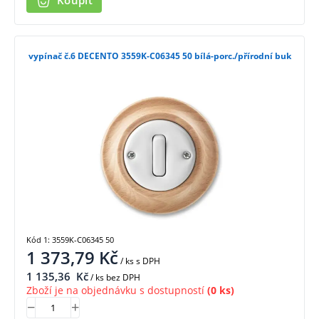
Koupit
vypínač č.6 DECENTO 3559K-C06345 50 bílá-porc./přírodní buk
Kód 1: 3559K-C06345 50
1 373,79
Kč
/ ks
s DPH
1 135,36
Kč
/ ks bez DPH
Zboží je na objednávku s dostupností
(0 ks)