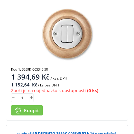
Kód 1: 3559K-C05345 50
1 394,69
Kč
/ ks
s DPH
1 152,64
Kč
/ ks bez DPH
Zboží je na objednávku s dostupností
(0 ks)
Koupit
vypínač č.5 DECENTO 3559K-C05345 52 bílá-porc./třešeň