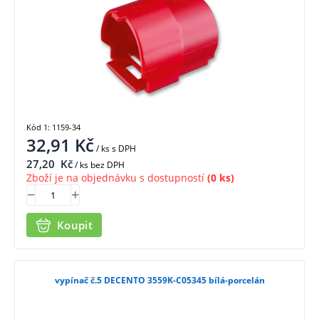
Kód 1: 1159-34
32,91
Kč
/ ks
s DPH
27,20
Kč
/ ks bez DPH
Zboží je na objednávku s dostupností
(0 ks)
Koupit
vypínač č.5 DECENTO 3559K-C05345 bílá-porcelán