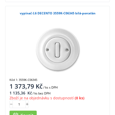
vypínač č.6 DECENTO 3559K-C06345 bílá-porcelán
Kód 1: 3559K-C06345
1 373,79
Kč
/ ks
s DPH
1 135,36
Kč
/ ks bez DPH
Zboží je na objednávku s dostupností
(0 ks)