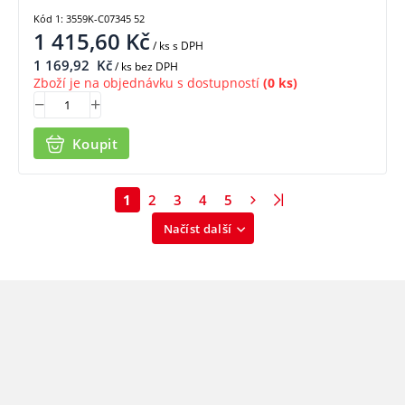
Kód 1: 3559K-C07345 52
1 415,60
Kč
/ ks
s DPH
1 169,92
Kč
/ ks bez DPH
Zboží je na objednávku s dostupností
(0 ks)
Koupit
1
2
3
4
5
Načíst další