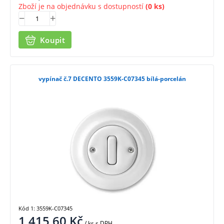
Zboží je na objednávku s dostupností
(0 ks)
Koupit
vypínač č.7 DECENTO 3559K-C07345 bílá-porcelán
Kód 1: 3559K-C07345
1 415,60
Kč
/ ks
s DPH