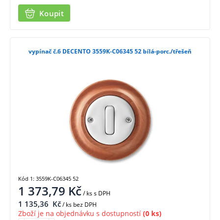
Koupit
vypínač č.6 DECENTO 3559K-C06345 52 bílá-porc./třešeň
Kód 1: 3559K-C06345 52
1 373,79
Kč
/ ks
s DPH
1 135,36
Kč
/ ks bez DPH
Zboží je na objednávku s dostupností
(0 ks)