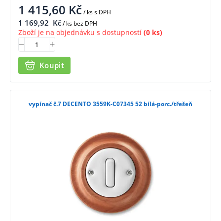
1 415,60
Kč
/ ks
s DPH
1 169,92
Kč
/ ks bez DPH
Zboží je na objednávku s dostupností
(0 ks)
Koupit
vypínač č.7 DECENTO 3559K-C07345 52 bílá-porc./třešeň