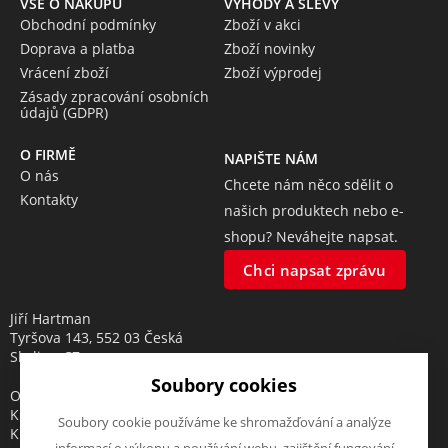
VŠE O NÁKUPU
VÝHODY A SLEVY
Obchodní podmínky
Zboží v akci
Doprava a platba
Zboží novinky
Vrácení zboží
Zboží výprodej
Zásady zpracování osobních
údajů (GDPR)
O FIRMĚ
NAPIŠTE NÁM
O nás
Chcete nám něco sdělit o
Kontakty
našich produktech nebo e-
shopu? Neváhejte napsat.
Chci napsat zprávu
Jiří Hartman
Tyršova 143, 552 03 Česká
Skalice, CZ
Soubory cookies
Obchodní rejstřík vedený u
Krajského soudu v Hradci
Soubory cookie používáme ke shromažďování a analýze
Králové, oddíl A, vložka 18553