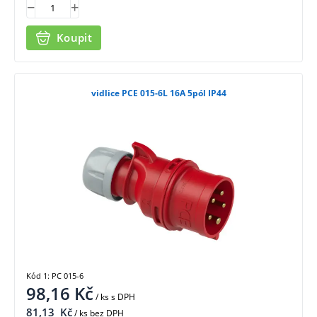
Koupit
vidlice PCE 015-6L 16A 5pól IP44
Kód 1: PC 015-6
98,16
Kč
/ ks
s DPH
81,13
Kč
/ ks bez DPH