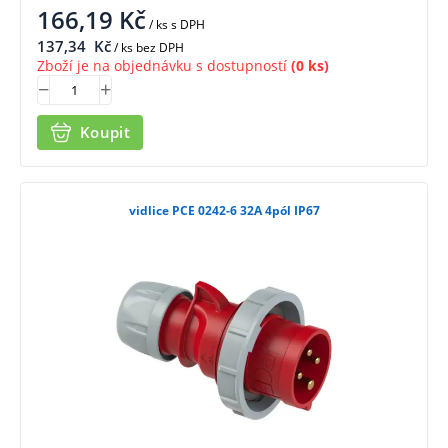
166,19
Kč
/ ks
s DPH
137,34
Kč
/ ks bez DPH
Zboží je na objednávku s dostupností
(0 ks)
Koupit
vidlice PCE 0242-6 32A 4pól IP67