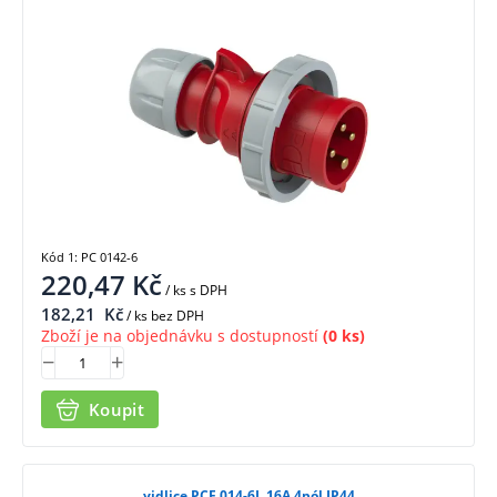
Kód 1: PC 0142-6
220,47
Kč
/ ks
s DPH
182,21
Kč
/ ks bez DPH
Zboží je na objednávku s dostupností
(0 ks)
Koupit
vidlice PCE 014-6L 16A 4pól IP44