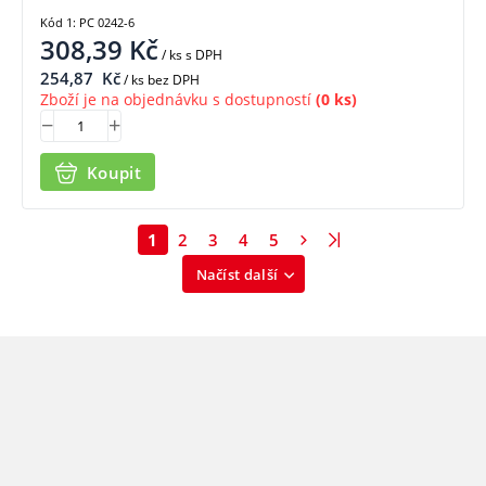
Kód 1: PC 0242-6
308,39
Kč
/ ks
s DPH
254,87
Kč
/ ks bez DPH
Zboží je na objednávku s dostupností
(0 ks)
Koupit
1
2
3
4
5
Načíst další