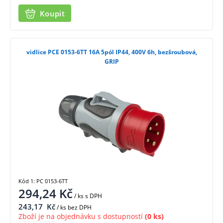
Koupit
vidlice PCE 0153-6TT 16A 5pól IP44, 400V 6h, bezšroubová,
GRIP
Kód 1: PC 0153-6TT
294,24
Kč
/ ks
s DPH
243,17
Kč
/ ks bez DPH
Zboží je na objednávku s dostupností
(0 ks)