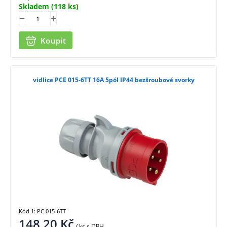
Skladem
(118 ks)
Koupit
vidlice PCE 015-6TT 16A 5pól IP44 bezšroubové svorky
Kód 1: PC 015-6TT
148,20
Kč
/ ks
s DPH