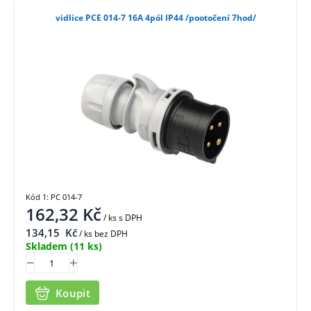
vidlice PCE 014-7 16A 4pól IP44 /pootočení 7hod/
Kód 1: PC 014-7
162,32
Kč
/ ks
s DPH
134,15
Kč
/ ks bez DPH
Skladem
(11 ks)
Koupit