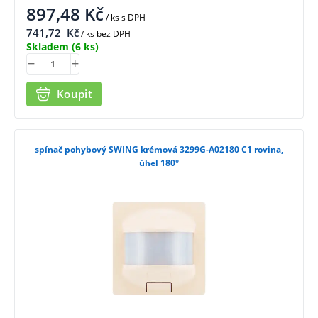
897,48
Kč
/ ks
s DPH
741,72
Kč
/ ks bez DPH
Skladem
(6 ks)
Koupit
spínač pohybový SWING krémová 3299G-A02180 C1 rovina,
úhel 180°