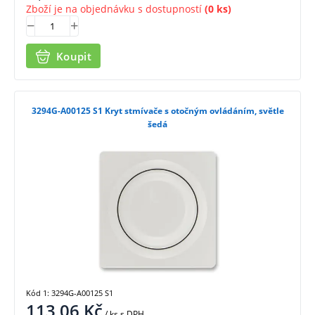
Zboží je na objednávku s dostupností
(0 ks)
Koupit
3294G-A00125 S1 Kryt stmívače s otočným ovládáním, světle
šedá
Kód 1: 3294G-A00125 S1
113,06
Kč
/ ks
s DPH