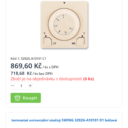
Kód 1: 3292G-A10101 C1
869,60
Kč
/ ks
s DPH
718,68
Kč
/ ks bez DPH
Zboží je na objednávku s dostupností
(0 ks)
Koupit
termostat univerzální otočný SWING 3292G-A10101 D1 béžová