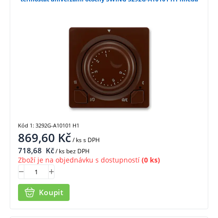
Kód 1: 3292G-A10101 H1
869,60
Kč
/ ks
s DPH
718,68
Kč
/ ks bez DPH
Zboží je na objednávku s dostupností
(0 ks)
Koupit