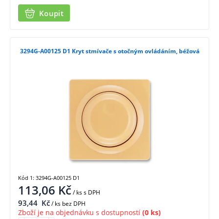
Koupit
3294G-A00125 D1 Kryt stmívače s otočným ovládáním, béžová
Kód 1: 3294G-A00125 D1
113,06
Kč
/ ks
s DPH
93,44
Kč
/ ks bez DPH
Zboží je na objednávku s dostupností
(0 ks)