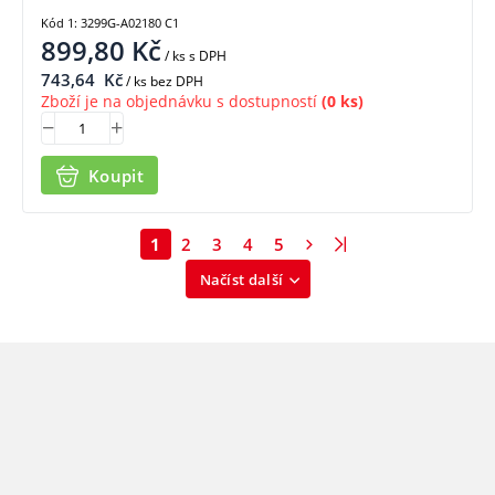
Kód 1: 3299G-A02180 C1
899,80
Kč
/ ks
s DPH
743,64
Kč
/ ks bez DPH
Zboží je na objednávku s dostupností
(0 ks)
Koupit
1
2
3
4
5
Načíst další