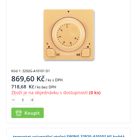
Kód 1: 3292G-A10101 D1
869,60
Kč
/ ks
s DPH
718,68
Kč
/ ks bez DPH
Zboží je na objednávku s dostupností
(0 ks)
Koupit
termostat univerzální otočný SWING 3292G-A10101 H1 hnědá