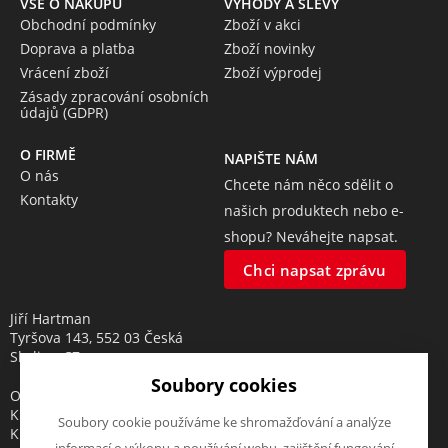
VŠE O NÁKUPU
VÝHODY A SLEVY
Obchodní podmínky
Zboží v akci
Doprava a platba
Zboží novinky
Vrácení zboží
Zboží výprodej
Zásady zpracování osobních
údajů (GDPR)
O FIRMĚ
NAPIŠTE NÁM
O nás
Chcete nám něco sdělit o
Kontakty
našich produktech nebo e-
shopu? Neváhejte napsat.
Chci napsat zprávu
Jiří Hartman
Tyršova 143, 552 03 Česká
Skalice, CZ
Soubory cookies
Obchodní rejstřík vedený u
Krajského soudu v Hradci
Soubory cookie používáme ke shromažďování a analýze
Králové, oddíl A, vložka 18553