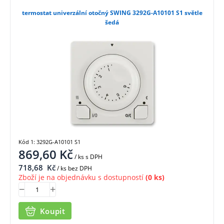
termostat univerzální otočný SWING 3292G-A10101 S1 světle
šedá
Kód 1: 3292G-A10101 S1
869,60
Kč
/ ks
s DPH
718,68
Kč
/ ks bez DPH
Zboží je na objednávku s dostupností
(0 ks)
Koupit