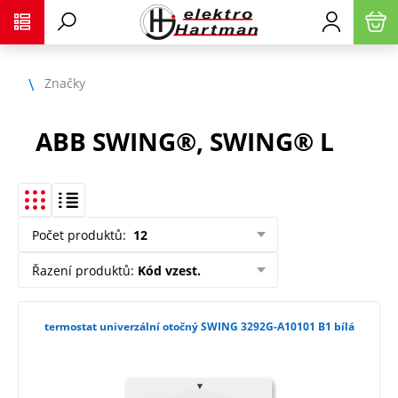
Značky
ABB SWING®, SWING® L
Počet produktů
:
12
Řazení produktů
:
Kód vzest.
termostat univerzální otočný SWING 3292G-A10101 B1 bílá