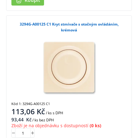
Koupit
3294G-A00125 C1 Kryt stmívače s otočným ovládáním,
krémová
Kód 1: 3294G-A00125 C1
113,06
Kč
/ ks
s DPH
93,44
Kč
/ ks bez DPH
Zboží je na objednávku s dostupností
(0 ks)