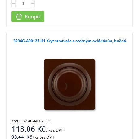
Koupit
3294G-A00125 H1 Kryt stmívače s otočným ovládáním, hnědá
Kód 1: 3294G-A00125 H1
113,06
Kč
/ ks
s DPH
93,44
Kč
/ ks bez DPH