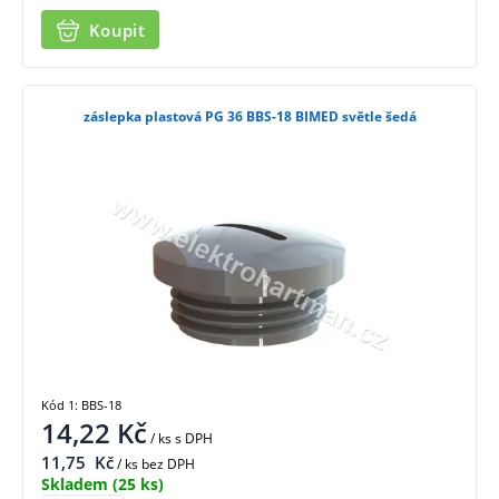
Koupit
záslepka plastová PG 36 BBS-18 BIMED světle šedá
Kód 1: BBS-18
14,22
Kč
/ ks
s DPH
11,75
Kč
/ ks bez DPH
Skladem
(25 ks)