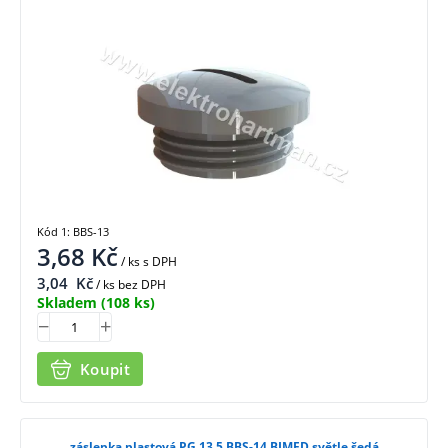
Kód 1: BBS-13
3,68
Kč
/ ks
s DPH
3,04
Kč
/ ks bez DPH
Skladem
(108 ks)
Koupit
záslepka plastová PG 13,5 BBS-14 BIMED světle šedá