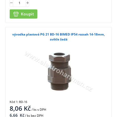
Koupit
vývodka plastová PG 21 BD-16 BIMED IP54 rozsah 14-18mm,
světle šedá
Kód 1: BD-16
8,06
Kč
/ ks
s DPH
6,66
Kč
/ ks bez DPH