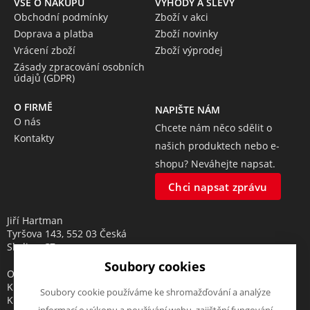
VŠE O NÁKUPU
VÝHODY A SLEVY
Obchodní podmínky
Zboží v akci
Doprava a platba
Zboží novinky
Vrácení zboží
Zboží výprodej
Zásady zpracování osobních
údajů (GDPR)
O FIRMĚ
NAPIŠTE NÁM
O nás
Chcete nám něco sdělit o
Kontakty
našich produktech nebo e-
shopu? Neváhejte napsat.
Chci napsat zprávu
Jiří Hartman
Tyršova 143, 552 03 Česká
Skalice, CZ
Soubory cookies
Obchodní rejstřík vedený u
Krajského soudu v Hradci
Soubory cookie používáme ke shromažďování a analýze
Králové, oddíl A, vložka 18553