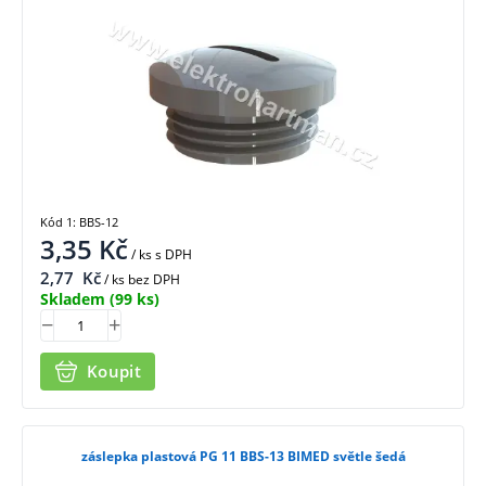
Kód 1: BBS-12
3,35
Kč
/ ks
s DPH
2,77
Kč
/ ks bez DPH
Skladem
(99 ks)
Koupit
záslepka plastová PG 11 BBS-13 BIMED světle šedá