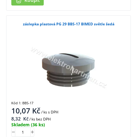
Koupit
záslepka plastová PG 29 BBS-17 BIMED světle šedá
Kód 1: BBS-17
10,07
Kč
/ ks
s DPH
8,32
Kč
/ ks bez DPH
Skladem
(36 ks)