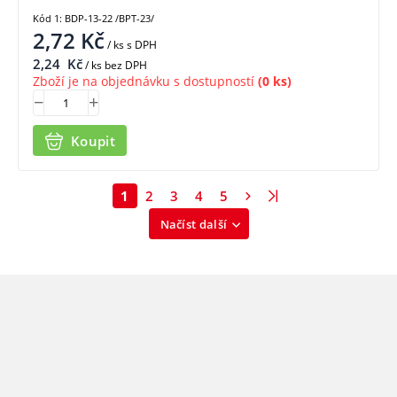
Kód 1: BDP-13-22 /BPT-23/
2,72
Kč
/ ks
s DPH
2,24
Kč
/ ks bez DPH
Zboží je na objednávku s dostupností
(0 ks)
Koupit
1
2
3
4
5
Načíst další