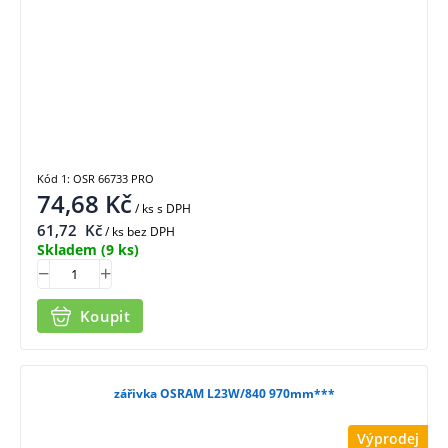
Kód 1: OSR 66733 PRO
74,68
Kč
/ ks
s DPH
61,72
Kč
/ ks bez DPH
Skladem
(9 ks)
Koupit
zářivka OSRAM L23W/840 970mm***
Výprodej