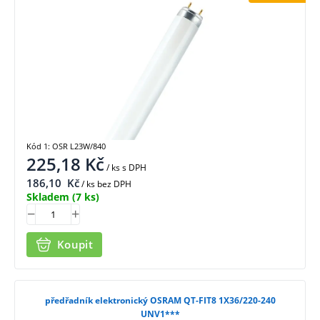
Kód 1: OSR L23W/840
225,18
Kč
/ ks
s DPH
186,10
Kč
/ ks bez DPH
Skladem
(7 ks)
Koupit
předřadník elektronický OSRAM QT-FIT8 1X36/220-240
UNV1***