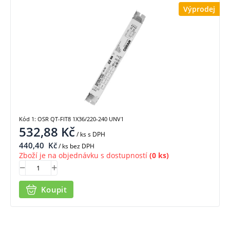
Výprodej
Kód 1: OSR QT-FIT8 1X36/220-240 UNV1
532,88
Kč
/ ks
s DPH
440,40
Kč
/ ks bez DPH
Zboží je na objednávku s dostupností
(0 ks)
Koupit