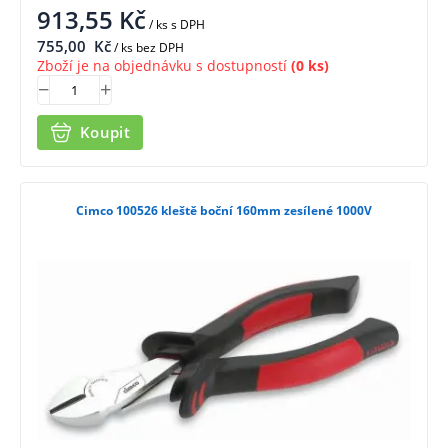
913,55
Kč
/ ks
s DPH
755,00
Kč
/ ks bez DPH
Zboží je na objednávku s dostupností
(0 ks)
Koupit
Cimco 100526 kleště boční 160mm zesílené 1000V