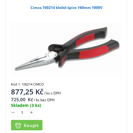
Cimco 100214 kleště špice 160mm 1000V
Kód 1: 100214 CIMCO
877,25
Kč
/ ks
s DPH
725,00
Kč
/ ks bez DPH
Skladem
(3 ks)
Koupit