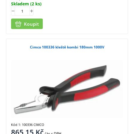
Skladem
(2 ks)
Koupit
Cimco 100336 kleště kombi 180mm 1000V
Kód 1: 100336 CIMCO
865,15
Kč
/ ks
s DPH