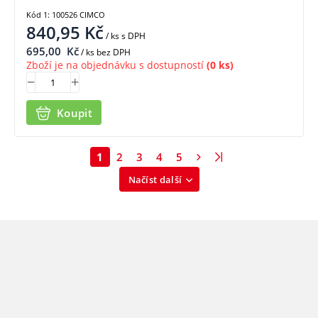
Kód 1: 100526 CIMCO
840,95
Kč
/ ks
s DPH
695,00
Kč
/ ks bez DPH
Zboží je na objednávku s dostupností
(0 ks)
Koupit
1
2
3
4
5
Načíst další