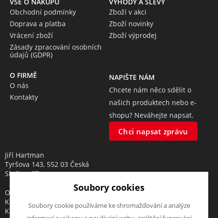
VŠE O NÁKUPU
VÝHODY A SLEVY
Obchodní podmínky
Zboží v akci
Doprava a platba
Zboží novinky
Vrácení zboží
Zboží výprodej
Zásady zpracování osobních
údajů (GDPR)
O FIRMĚ
NAPIŠTE NÁM
O nás
Chcete nám něco sdělit o
Kontakty
našich produktech nebo e-
shopu? Neváhejte napsat.
Chci napsat zprávu
Jiří Hartman
Tyršova 143, 552 03 Česká
Skalice, CZ
Soubory cookies
Obchodní rejstřík vedený u
Krajského soudu v Hradci
Soubory cookie používáme ke shromažďování a analýze
Králové, oddíl A, vložka 18553