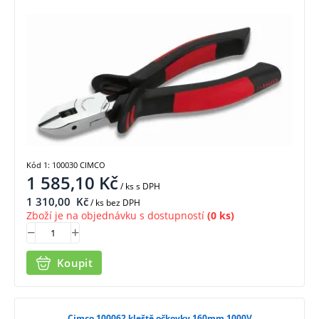
Kód 1: 100030 CIMCO
1 585,10
Kč
/ ks
s DPH
1 310,00
Kč
/ ks bez DPH
Zboží je na objednávku s dostupností
(0 ks)
Koupit
Cimco 100062 kleště očkovky 160mm 1000V