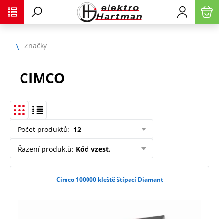
Značky
CIMCO
Počet produktů
:
12
Řazení produktů
:
Kód vzest.
Cimco 100000 kleště štípací Diamant