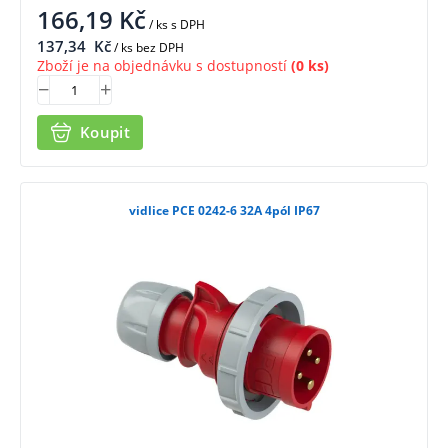
166,19
Kč
/ ks
s DPH
137,34
Kč
/ ks bez DPH
Zboží je na objednávku s dostupností
(0 ks)
Koupit
vidlice PCE 0242-6 32A 4pól IP67