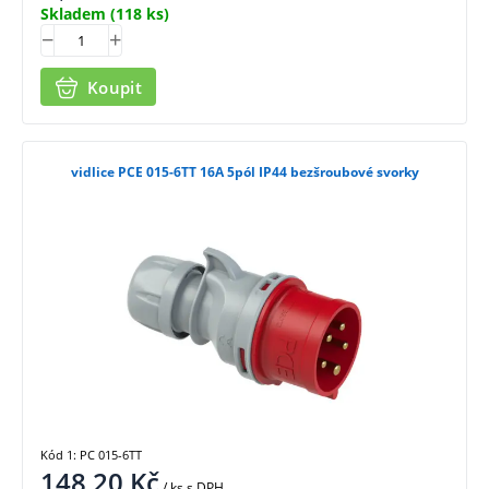
Skladem
(118 ks)
Koupit
vidlice PCE 015-6TT 16A 5pól IP44 bezšroubové svorky
Kód 1: PC 015-6TT
148,20
Kč
/ ks
s DPH