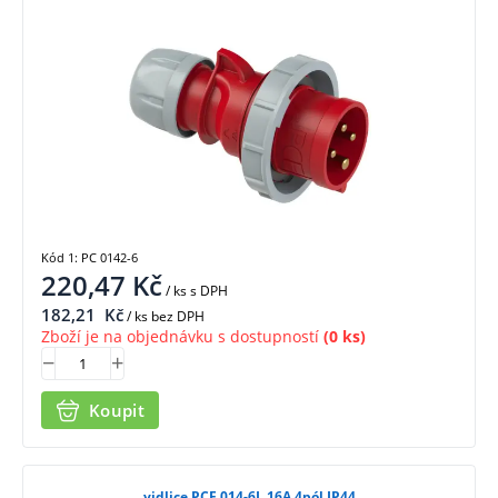
Kód 1: PC 0142-6
220,47
Kč
/ ks
s DPH
182,21
Kč
/ ks bez DPH
Zboží je na objednávku s dostupností
(0 ks)
Koupit
vidlice PCE 014-6L 16A 4pól IP44