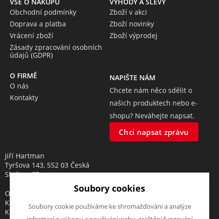
VŠE O NÁKUPU
VÝHODY A SLEVY
Obchodní podmínky
Zboží v akci
Doprava a platba
Zboží novinky
Vrácení zboží
Zboží výprodej
Zásady zpracování osobních
údajů (GDPR)
O FIRMĚ
NAPIŠTE NÁM
O nás
Chcete nám něco sdělit o
Kontakty
našich produktech nebo e-
shopu? Neváhejte napsat.
Chci napsat zprávu
Jiří Hartman
Tyršova 143, 552 03 Česká
Skalice, CZ
Soubory cookies
Obchodní rejstřík vedený u
Krajského soudu v Hradci
Soubory cookie používáme ke shromažďování a analýze
Králové, oddíl A, vložka 18553