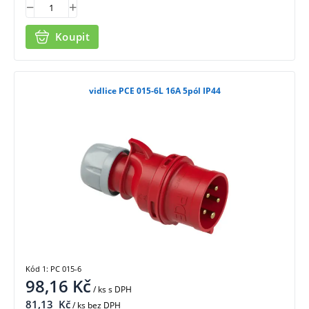
Koupit
vidlice PCE 015-6L 16A 5pól IP44
Kód 1: PC 015-6
98,16
Kč
/ ks
s DPH
81,13
Kč
/ ks bez DPH