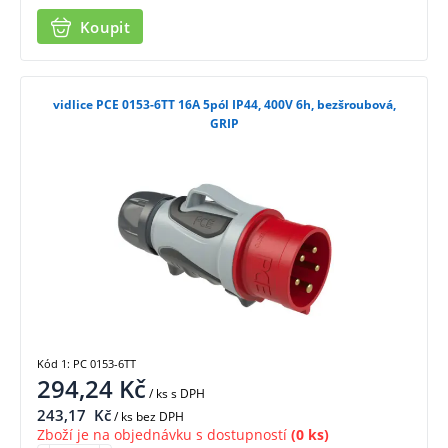
Koupit
vidlice PCE 0153-6TT 16A 5pól IP44, 400V 6h, bezšroubová,
GRIP
Kód 1: PC 0153-6TT
294,24
Kč
/ ks
s DPH
243,17
Kč
/ ks bez DPH
Zboží je na objednávku s dostupností
(0 ks)