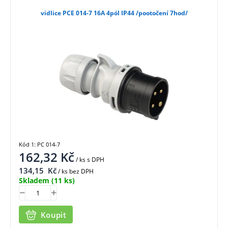
vidlice PCE 014-7 16A 4pól IP44 /pootočení 7hod/
Kód 1: PC 014-7
162,32
Kč
/ ks
s DPH
134,15
Kč
/ ks bez DPH
Skladem
(11 ks)
Koupit