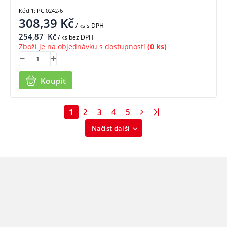
Kód 1: PC 0242-6
308,39
Kč
/ ks
s DPH
254,87
Kč
/ ks bez DPH
Zboží je na objednávku s dostupností
(0 ks)
Koupit
1
2
3
4
5
Načíst další