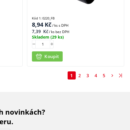
Kód 1: 0220_FB
8,94
Kč
/ ks
s DPH
7,39
Kč
/ ks bez DPH
Skladem
(29 ks)
Koupit
1
2
3
4
5
ch novinkách?
eru.