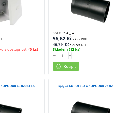
Kód 1: 02040_FA
56,62
Kč
PH
/ ks
s DPH
46,79
Kč
H
/ ks bez DPH
ku s dostupností
(0 ks)
Skladem
(12 ks)
Koupit
 KOPODUR 63 02063 FA
spojka KOPOFLEX a KOPODUR 75 02