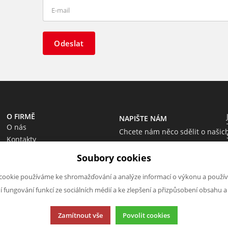
Odeslat
O FIRMĚ
NAPIŠTE NÁM
O nás
Chcete nám něco sdělit o našic
Kontakty
produktech nebo e-shopu?
Soubory cookies
Neváhejte napsat.
Chci napsat zprávu
cookie používáme ke shromažďování a analýze informací o výkonu a použív
ní fungování funkcí ze sociálních médií a ke zlepšení a přizpůsobení obsahu a
Zamítnout vše
Povolit cookies