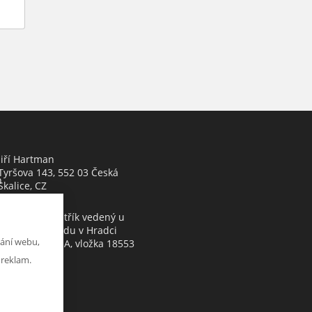
Jiří Hartman
Tyršova 143, 552 03 Česká
h
Skalice, CZ
Obchodní rejstřík vedený u
Krajského soudu v Hradci
ání webu,
Králové, oddíl A, vložka 18553
 reklam.