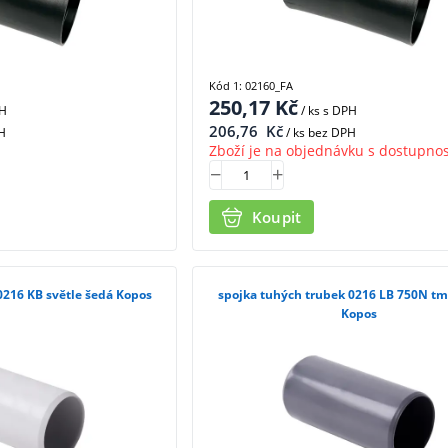
Kód 1: 02160_FA
250,17
Kč
PH
/ ks
s DPH
206,76
Kč
H
/ ks bez DPH
Zboží je na objednávku s dostupnos
Koupit
0216 KB světle šedá Kopos
spojka tuhých trubek 0216 LB 750N t
Kopos