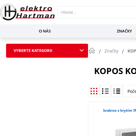
O NÁS
ZNAČKY
VYBERTE KATEGORII
Značky
KOP
KOPOS K
Poč
krabice s krytím 