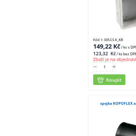
Kód 1: 005.CS.K_KB
149,22
Kč
/ ks
s D
123,32
Kč
/ ks bez DP
Zboží je na objednáv
Koupit
spojka KOPOFLEX a