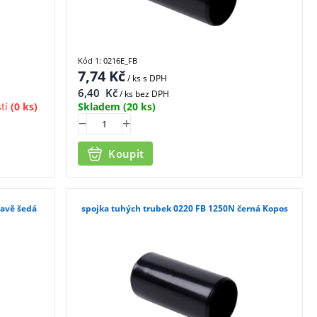
Kód 1: 0216E_FB
7,74
Kč
/ ks
s DPH
6,40
Kč
/ ks bez DPH
tí
(0 ks)
Skladem
(20 ks)
Koupit
mavě šedá
spojka tuhých trubek 0220 FB 1250N černá Kopos