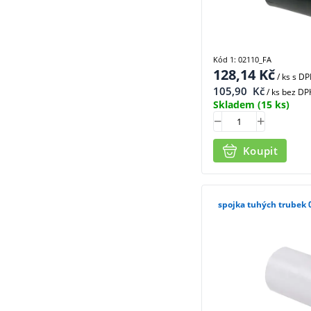
Kód 1: 02110_FA
128,14
Kč
/ ks
s D
105,90
Kč
/ ks bez DP
Skladem
(15 ks)
Koupit
spojka tuhých trubek 