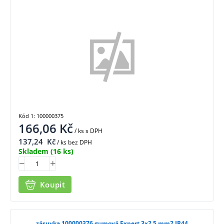
Kód 1: 100000375
166,06
Kč
/ ks
s DPH
137,24
Kč
/ ks bez DPH
Skladem
(16 ks)
Koupit
zásuvka 100000376 gumová Expert 3x2,5 mm2 IP44