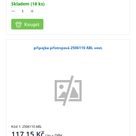
Skladem
(18 ks)
Koupit
připojka přístrojová 2506110 ABL vest.
Kód 1: 2506110 ABL
117,15
Kč
/ ks
s DPH