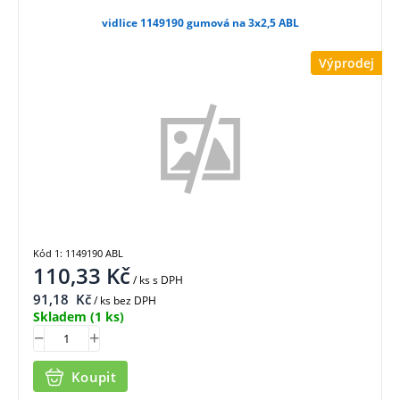
vidlice 1149190 gumová na 3x2,5 ABL
Výprodej
Kód 1: 1149190 ABL
110,33
Kč
/ ks
s DPH
91,18
Kč
/ ks bez DPH
Skladem
(1 ks)
Koupit