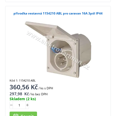
přívodka vestavná 1154210 ABL pro caravan 16A 3pól IP44
Kód 1: 1154210 ABL
360,56
Kč
/ ks
s DPH
297,98
Kč
/ ks bez DPH
Skladem
(2 ks)