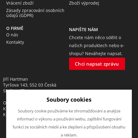
Vrácení zboží
Zboží výprodej
Zásady zpracování osobních
údajů (GDPR)
O FIRMĚ
NAPIŠTE NÁM
O nás
Chcete nám něco sdělit o
Kontakty
našich produktech nebo e-
shopu? Neváhejte napsat.
Chci napsat zprávu
Jiří Hartman
Tyršova 143, 552 03 Česká
Skalice, CZ
Soubory cookies
Obchodní rejstřík vedený u
Krajského soudu v Hradci
Soubory cookie používáme ke shromažďování a analýze
Králové, oddíl A, vložka 18553
informací o výkonu a používání webu, zajištění fungování
funkcí ze sociálních médií a ke zlepšení a přizpůsobení obsahu
a reklam.