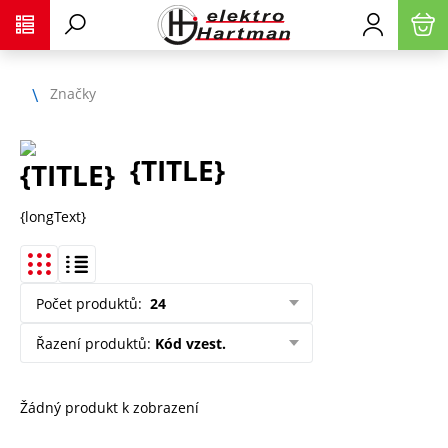
Značky
{TITLE}
{longText}
Počet produktů
:
24
Řazení produktů
:
Kód vzest.
Žádný produkt k zobrazení