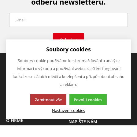
odběru newsletteru.
Odeslat
Soubory cookies
Soubory cookie používáme ke shromažďování a analýze
informací o výkonu a používání webu, zajištění fungování
VŠE O NÁKUPU
VÝHODY A SLEVY
funkcí ze sociálních médií a ke zlepšení a přizpůsobení obsahu
Obchodní podmínky
Zboží v akci
a reklam.
Doprava a platba
Zboží novinky
Vrácení zboží
Zboží výprodej
Zamítnout vše
Povolit cookies
Zásady zpracování osobních
údajů (GDPR)
Nastavení cookies
O FIRMĚ
NAPIŠTE NÁM
O nás
Chcete nám něco sdělit o
Kontakty