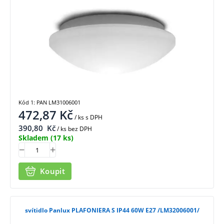
Kód 1: PAN LM31006001
472,87
Kč
/ ks
s DPH
390,80
Kč
/ ks bez DPH
Skladem
(17 ks)
Koupit
svítidlo Panlux PLAFONIERA S IP44 60W E27 /LM32006001/