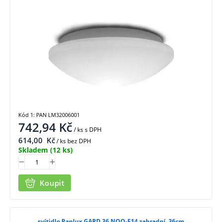
Kód 1: PAN LM32006001
742,94
Kč
/ ks
s DPH
614,00
Kč
/ ks bez DPH
Skladem
(12 ks)
Koupit
svítidlo Panlux GARD 36 NOO-E14 zahradní, 36cm