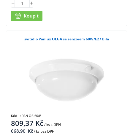
Koupit
svítidlo Panlux OLGA se senzorem 60W/E27 bílá
Kód 1: PAN OS-60/B
809,37
Kč
/ ks
s DPH
668,90
Kč
/ ks bez DPH