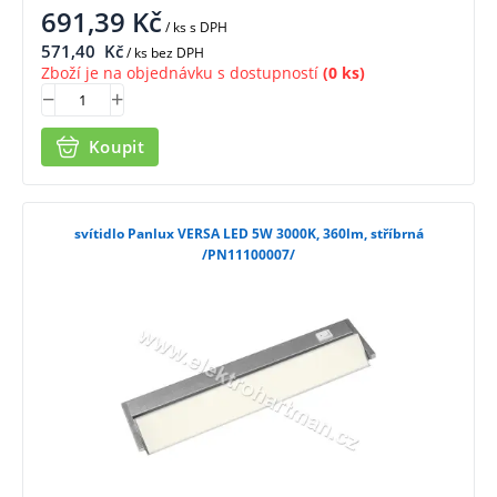
691,39
Kč
/ ks
s DPH
571,40
Kč
/ ks bez DPH
Zboží je na objednávku s dostupností
(0 ks)
Koupit
svítidlo Panlux VERSA LED 5W 3000K, 360lm, stříbrná
/PN11100007/