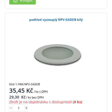
Koupit
podhled vystouplý NPV-G420/B bílý
Kód 1: PAN NPV-G420/B
35,45
Kč
/ ks
s DPH
29,30
Kč
/ ks bez DPH
Zboží je na objednávku s dostupností
(0 ks)