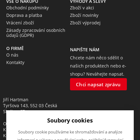
VŠE O NÁKUPU
VÝHODY A SLEVY
Obchodní podmínky
Zboží v akci
Doprava a platba
Zboží novinky
Vrácení zboží
Zboží výprodej
Zásady zpracování osobních
údajů (GDPR)
O FIRMĚ
NAPIŠTE NÁM
O nás
Chcete nám něco sdělit o
Kontakty
našich produktech nebo e-
shopu? Neváhejte napsat.
Chci napsat zprávu
Jiří Hartman
Tyršova 143, 552 03 Česká
Skalice, CZ
Soubory cookies
Obchodní rejstřík vedený u
Krajského soudu v Hradci
Soubory cookie používáme ke shromažďování a analýze
Králové, oddíl A, vložka 18553