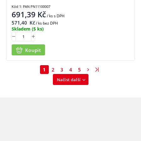
Kód 1: PAN PN11100007
691,39
Kč
/ ks
s DPH
571,40
Kč
/ ks bez DPH
Skladem
(5 ks)
Koupit
1
2
3
4
5
Načíst další