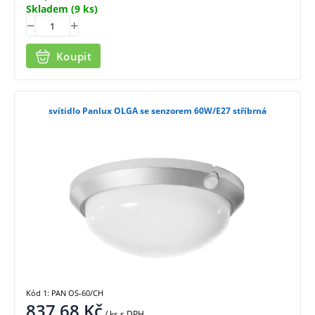
Skladem
(9 ks)
Koupit
svítidlo Panlux OLGA se senzorem 60W/E27 stříbrná
Kód 1: PAN OS-60/CH
837,68
Kč
/ ks
s DPH