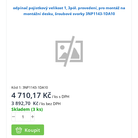
odpínač pojistkový velikost 1, 3pól. provedení, pro montáž na
montážní desku, šroubové svorky 3NP1143-1DA10
Kód 1: 3NP1143-1DA10
4 710,17
Kč
/ ks
s DPH
3 892,70
Kč
/ ks bez DPH
Skladem
(3 ks)
Koupit