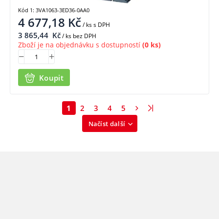
Kód 1: 3VA1063-3ED36-0AA0
4 677,18
Kč
/ ks
s DPH
3 865,44
Kč
/ ks bez DPH
Zboží je na objednávku s dostupností
(0 ks)
Koupit
1
2
3
4
5
Načíst další