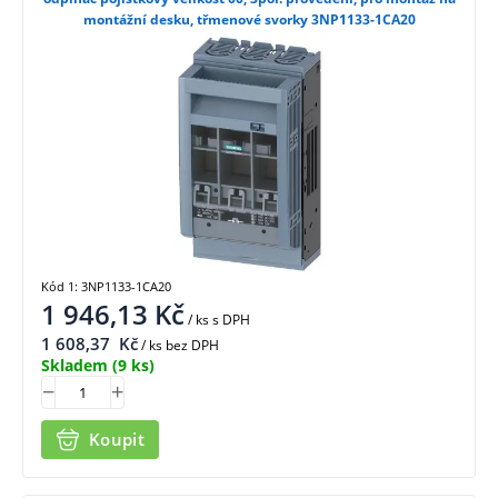
montážní desku, třmenové svorky 3NP1133-1CA20
Kód 1: 3NP1133-1CA20
1 946,13
Kč
/ ks
s DPH
1 608,37
Kč
/ ks bez DPH
Skladem
(9 ks)
Koupit