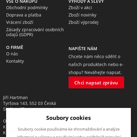
VŠE O NÁKUPU
VÝHODY A SLEVY
Obchodní podmínky
Zboží v akci
Doprava a platba
Zboží novinky
Vrácení zboží
Zboží výprodej
Zásady zpracování osobních
údajů (GDPR)
O FIRMĚ
NAPIŠTE NÁM
O nás
Chcete nám něco sdělit o
Kontakty
našich produktech nebo e-
shopu? Neváhejte napsat.
Chci napsat zprávu
Jiří Hartman
Tyršova 143, 552 03 Česká
Skalice, CZ
Soubory cookies
Obchodní rejstřík vedený u
Krajského soudu v Hradci
Soubory cookie používáme ke shromažďování a analýze
Králové, oddíl A, vložka 18553