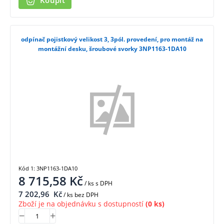
Koupit
odpínač pojistkový velikost 3, 3pól. provedení, pro montáž na
montážní desku, šroubové svorky 3NP1163-1DA10
Kód 1: 3NP1163-1DA10
8 715,58
Kč
/ ks
s DPH
7 202,96
Kč
/ ks bez DPH
Zboží je na objednávku s dostupností
(0 ks)