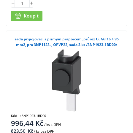
Koupit
sada připojovací s přímým praporcem, průřez Cu/Al 16 ÷ 95
mm2, pro 3NP1123.., OPVP22, sada 3 ks /3NP1923-1BD00/
Kód 1: 3NP1923-1BD00
996,44
Kč
/ ks
s DPH
823,50
Kč
/ ks bez DPH