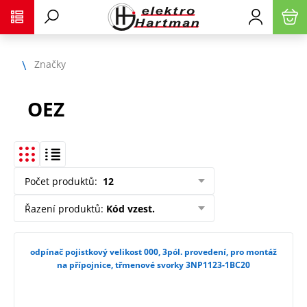
Značky
OEZ
Počet produktů
:
12
Řazení produktů
:
Kód vzest.
odpínač pojistkový velikost 000, 3pól. provedení, pro montáž
na přípojnice, třmenové svorky 3NP1123-1BC20