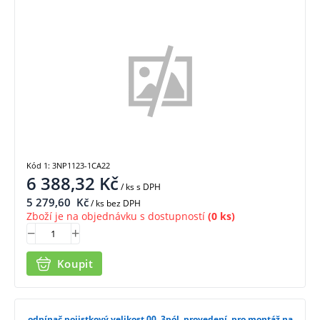
1CA22
Kód 1: 3NP1123-1CA22
6 388,32
Kč
/ ks
s DPH
5 279,60
Kč
/ ks bez DPH
Zboží je na objednávku s dostupností
(0 ks)
Koupit
odpínač pojistkový velikost 00, 3pól. provedení, pro montáž na