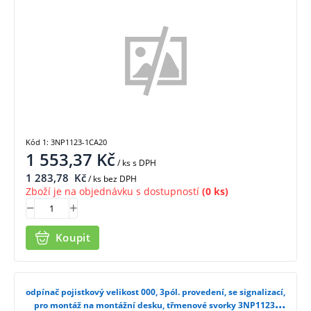
Kód 1: 3NP1123-1CA20
1 553,37
Kč
/ ks
s DPH
1 283,78
Kč
/ ks bez DPH
Zboží je na objednávku s dostupností
(0 ks)
Koupit
odpínač pojistkový velikost 000, 3pól. provedení, se signalizací,
pro montáž na montážní desku, třmenové svorky 3NP1123-