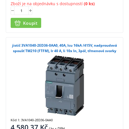
Zboží je na objednávku s dostupností
(0 ks)
Koupit
jistič 3VA1040-2ED36-0AA0, 40A, Icu 16kA /415V, nadproudová
spoušť TM210 (FTFM), Ir 40 A, Ii 10x In, 3pól, třmenové svorky
Kód 1: 3VA1040-2ED36-0AA0
4 580,37
Kč
/ ks
s DPH