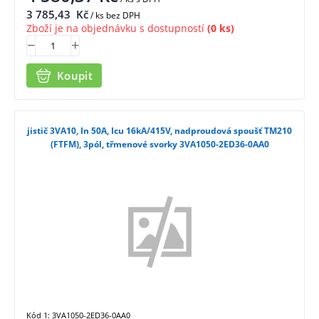
3 785,43
Kč
/ ks bez DPH
Zboží je na objednávku s dostupností
(0 ks)
Koupit
jistič 3VA10, In 50A, Icu 16kA/415V, nadproudová spoušť TM210
(FTFM), 3pól, třmenové svorky 3VA1050-2ED36-0AA0
Kód 1: 3VA1050-2ED36-0AA0