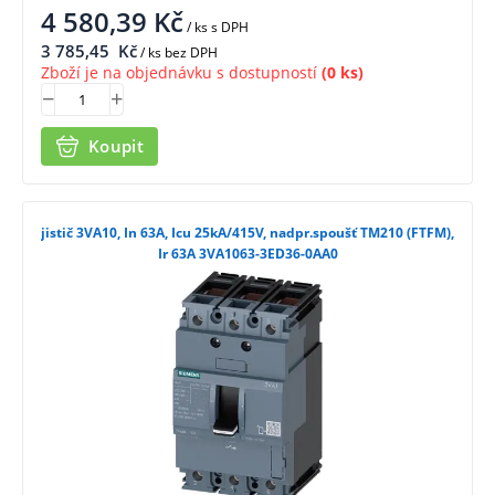
4 580,39
Kč
/ ks
s DPH
3 785,45
Kč
/ ks bez DPH
Zboží je na objednávku s dostupností
(0 ks)
Koupit
jistič 3VA10, In 63A, Icu 25kA/415V, nadpr.spoušť TM210 (FTFM),
Ir 63A 3VA1063-3ED36-0AA0