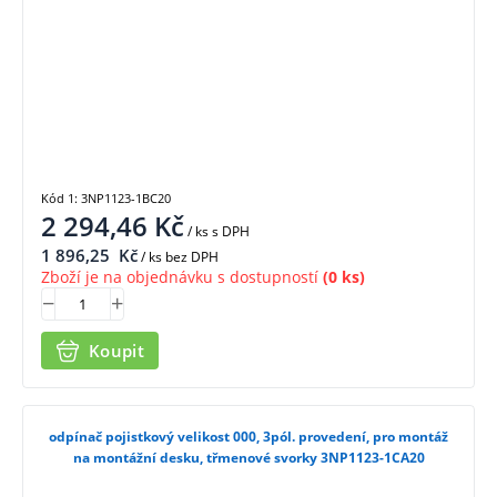
Kód 1: 3NP1123-1BC20
2 294,46
Kč
/ ks
s DPH
1 896,25
Kč
/ ks bez DPH
Zboží je na objednávku s dostupností
(0 ks)
Koupit
odpínač pojistkový velikost 000, 3pól. provedení, pro montáž
na montážní desku, třmenové svorky 3NP1123-1CA20