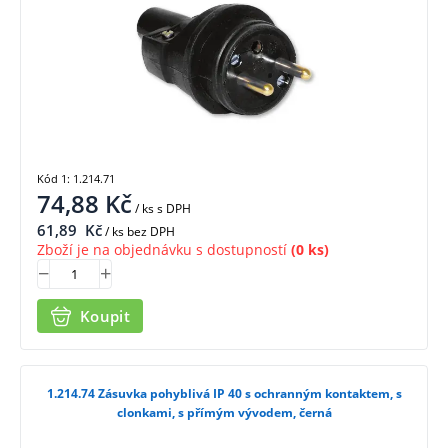
Kód 1: 1.214.71
74,88
Kč
/ ks
s DPH
61,89
Kč
/ ks bez DPH
Zboží je na objednávku s dostupností
(0 ks)
Koupit
1.214.74 Zásuvka pohyblivá IP 40 s ochranným kontaktem, s
clonkami, s přímým vývodem, černá