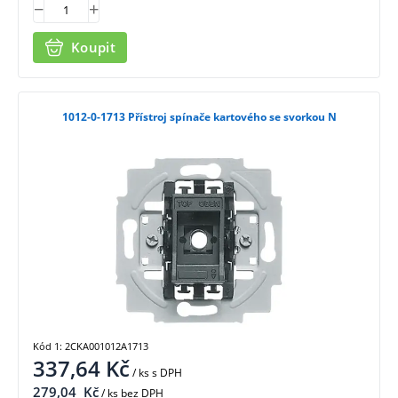
Koupit
1012-0-1713 Přístroj spínače kartového se svorkou N
Kód 1: 2CKA001012A1713
337,64
Kč
/ ks
s DPH
279,04
Kč
/ ks bez DPH