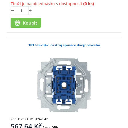
Zboží je na objednávku s dostupností
(0 ks)
Koupit
1012-0-2042 Přístroj spínače dvojpólového
Kód 1: 2CKA001012A2042
567,64
Kč
/ ks
s DPH