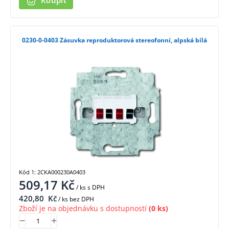
Koupit
0230-0-0403 Zásuvka reproduktorová stereofonní, alpská bílá
Kód 1: 2CKA000230A0403
509,17
Kč
/ ks
s DPH
420,80
Kč
/ ks bez DPH
Zboží je na objednávku s dostupností
(0 ks)