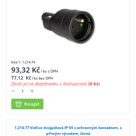
Kód 1: 1.214.74
93,32
Kč
/ ks
s DPH
77,12
Kč
/ ks bez DPH
Zboží je na objednávku s dostupností
(0 ks)
Koupit
1.214.77 Vidlice dvojpólová IP 65 s ochranným kontaktem, s
přímým vývodem, černá