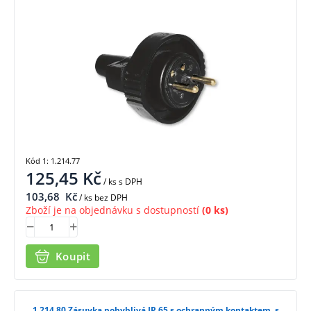
Kód 1: 1.214.77
125,45
Kč
/ ks
s DPH
103,68
Kč
/ ks bez DPH
Zboží je na objednávku s dostupností
(0 ks)
Koupit
1.214.80 Zásuvka pohyblivá IP 65 s ochranným kontaktem, s