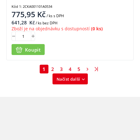
Kód 1: 2CKA001101A0534
775,95
Kč
/ ks
s DPH
641,28
Kč
/ ks bez DPH
Zboží je na objednávku s dostupností
(0 ks)
Koupit
1
2
3
4
5
Načíst další