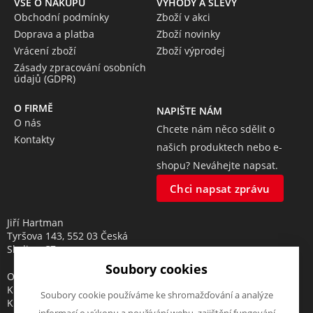
VŠE O NÁKUPU
VÝHODY A SLEVY
Obchodní podmínky
Zboží v akci
Doprava a platba
Zboží novinky
Vrácení zboží
Zboží výprodej
Zásady zpracování osobních
údajů (GDPR)
O FIRMĚ
NAPIŠTE NÁM
O nás
Chcete nám něco sdělit o
Kontakty
našich produktech nebo e-
shopu? Neváhejte napsat.
Chci napsat zprávu
Jiří Hartman
Tyršova 143, 552 03 Česká
Skalice, CZ
Soubory cookies
Obchodní rejstřík vedený u
Krajského soudu v Hradci
Soubory cookie používáme ke shromažďování a analýze
Králové, oddíl A, vložka 18553