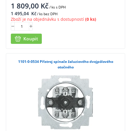
1 809,00
Kč
/ ks
s DPH
1 495,04
Kč
/ ks bez DPH
Zboží je na objednávku s dostupností
(0 ks)
Koupit
1101-0-0534 Přístroj spínače žaluziového dvojpólového
otočného