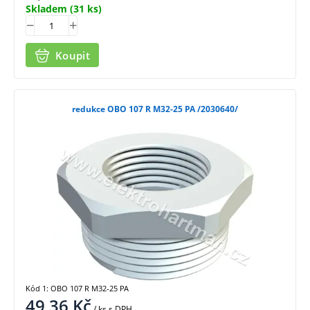
Skladem
(31 ks)
Koupit
redukce OBO 107 R M32-25 PA /2030640/
Kód 1: OBO 107 R M32-25 PA
49,36
Kč
/ ks
s DPH