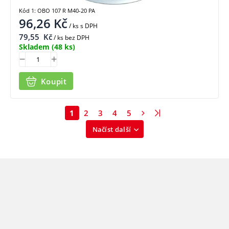
Kód 1: OBO 107 R M40-20 PA
96,26
Kč
/ ks
s DPH
79,55
Kč
/ ks bez DPH
Skladem
(48 ks)
Koupit
1
2
3
4
5
Načíst další