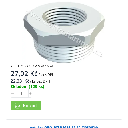
Kód 1: OBO 107 R M20-16 PA
27,02
Kč
/ ks
s DPH
22,33
Kč
/ ks bez DPH
Skladem
(123 ks)
Koupit
redukce OBO 107 R M25-12 PA /2030624/