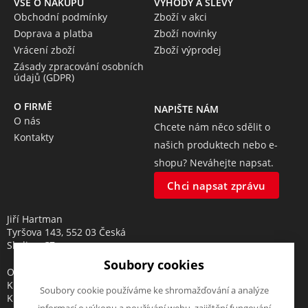
VŠE O NÁKUPU
VÝHODY A SLEVY
Obchodní podmínky
Zboží v akci
Doprava a platba
Zboží novinky
Vrácení zboží
Zboží výprodej
Zásady zpracování osobních
údajů (GDPR)
O FIRMĚ
NAPIŠTE NÁM
O nás
Chcete nám něco sdělit o
Kontakty
našich produktech nebo e-
shopu? Neváhejte napsat.
Chci napsat zprávu
Jiří Hartman
Tyršova 143, 552 03 Česká
Skalice, CZ
Soubory cookies
Obchodní rejstřík vedený u
Krajského soudu v Hradci
Soubory cookie používáme ke shromažďování a analýze
Králové, oddíl A, vložka 18553