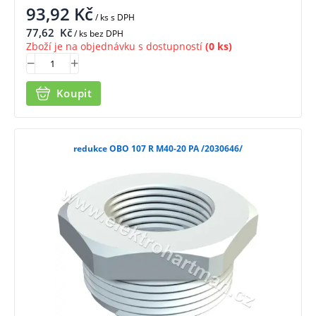
93,92
Kč
/ ks
s DPH
77,62
Kč
/ ks bez DPH
Zboží je na objednávku s dostupností
(0 ks)
Koupit
redukce OBO 107 R M40-20 PA /2030646/