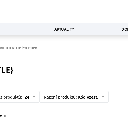
AKTUALITY
DOP
NEIDER Unica Pure
TLE}
et produktů
:
24
Řazení produktů
:
Kód vzest.
ení