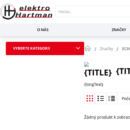
O NÁS
ZNAČKY
VYBERTE KATEGORII
Značky
SCH
{TI
{longText}
Poč
Žádný produkt k zobraz