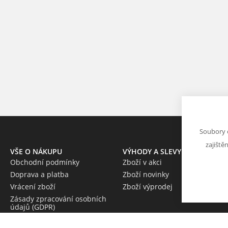
Soubory 
zajiště
VŠE O NÁKUPU
VÝHODY A SLEVY
Obchodní podmínky
Zboží v akci
Doprava a platba
Zboží novinky
Vrácení zboží
Zboží výprodej
Zásady zpracování osobních
údajů (GDPR)