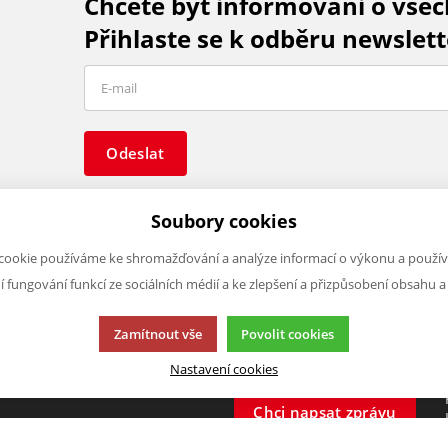
Chcete být informováni o vše
Přihlaste se k odběru newslett
Odeslat
Soubory cookies
cookie používáme ke shromažďování a analýze informací o výkonu a použív
ní fungování funkcí ze sociálních médií a ke zlepšení a přizpůsobení obsahu a
O FIRMĚ
NAPIŠTE NÁM
O nás
Chcete nám něco sdělit o našic
Zamítnout vše
Povolit cookies
Kontakty
produktech nebo e-shopu?
Nastavení cookies
Neváhejte napsat.
Chci napsat zprávu